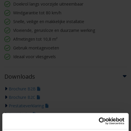
Doekrol langs voorzijde uitneembaar
Windgarantie tot 80 km/h
Snelle, veilige en makkelijke installatie
Vloeiende, geruisloze en duurzame werking
Afmetingen tot 10,8 m²
Gebruik montagevoeten
Ideaal voor vliesgevels
Downloads
Brochure B2B
Brochure B2C
Prestatieverklaring
Bestektekst
Technische tekening