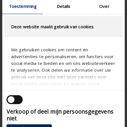
Garantiecertificaat
Toestemming
Details
Over
BIM
Montagehandleiding
Kleurengids 2026
Deze website maakt gebruik van cookies
We gebruiken cookies om content en
advertenties te personaliseren, om functies voor
social media te bieden en om ons websiteverkeer
te analyseren. Ook delen we informatie over uw
gebruik van onze site met onze partners voor
social media, adverteren en analyse. Deze
partners kunnen deze gegevens combineren met
andere informatie die u aan ze heeft verstrekt of
die ze hebben verzameld op basis van uw gebruik
Verkoop of deel mijn persoonsgegevens
van hun services.
niet