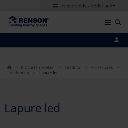
Nederlands - Nederland
Portal login
>
Producten zoeken
>
Outdoor
>
Accessoires
>
Verlichting
>
Lapure led
Lapure led