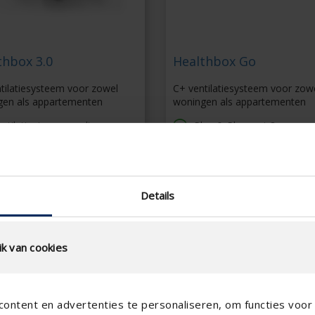
thbox 3.0
Healthbox Go
tilatiesysteem voor zowel
C+ ventilatiesysteem voor zow
gen als appartementen
woningen als appartementen
ntilatieniveau wordt per
Plug & Play met 3 sensor
imte op een intelligente
Snelle en gemakkelijke m
anier bepaald
Vraaggestuurde ventilatie
armtebesparing
Bediening via app
tra stille en energiezuinige
Details
erking
martzone principe mogelijk
k van cookies
ontent en advertenties te personaliseren, om functies voor 