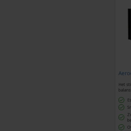
Aero
Het st
balans
E
S
Zo
b
O