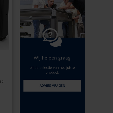
Spaans - Spanje
Deens - Denemarken
Noors - Noorwegen
Zweeds - Zweden
Engels - Ierland
Engels - Canada
Midden-Oosten
Russisch - Rusland
Chinees - China
Wij helpen graag
bij de selectie van het juiste
product.
290
ADVIES VRAGEN