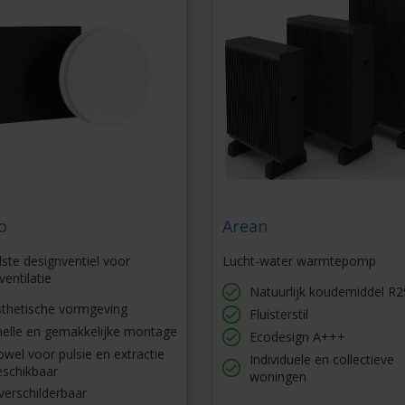
o
Arean
ilste designventiel voor
Lucht-water warmtepomp
ventilatie
Natuurlijk koudemiddel R
sthetische vormgeving
Fluisterstil
nelle en gemakkelijke montage
Ecodesign A+++
wel voor pulsie en extractie
Individuele en collectieve
eschikbaar
woningen
verschilderbaar