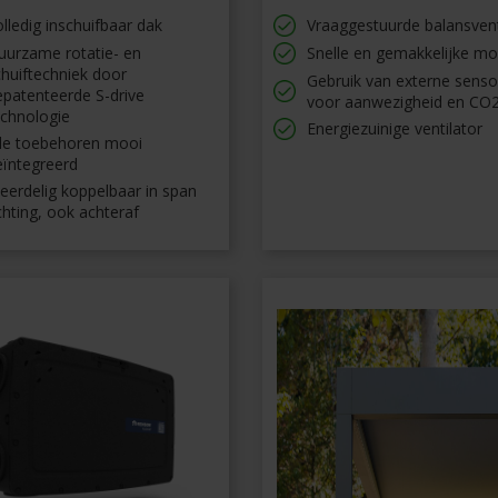
lledig inschuifbaar dak
Vraaggestuurde balansvent
uurzame rotatie- en
Snelle en gemakkelijke m
huiftechniek door
Gebruik van externe sens
epatenteerde S-drive
voor aanwezigheid en CO
echnologie
Energiezuinige ventilator
lle toebehoren mooi
eïntegreerd
eerdelig koppelbaar in span
chting, ook achteraf