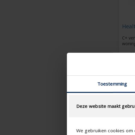
Heal
C+ ven
wonin
Ve
ru
m
W
Ex
Toestemming
w
S
Deze website maakt gebrui
We gebruiken cookies om c