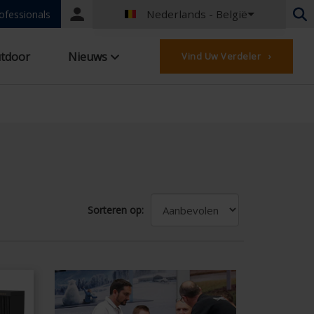
Nederlands - België
Portal
ofessionals
login
Nederlands - België
tdoor
Nieuws
Vind Uw Verdeler ›
Frans - België
Nederlands - Nederland
Duits - Duitsland
Frans - Frankrijk
Worldwide
Engels - United Kingdom
Engels - USA
Frans - Luxemburg
Duits - Oostenrijk
Sorteren op:
Duits - Zwitserland
Frans - Zwitserland
Tsjechisch - Tsjechië
Hongaars - Hongarije
Italiaans - Italië
Pools - Polen