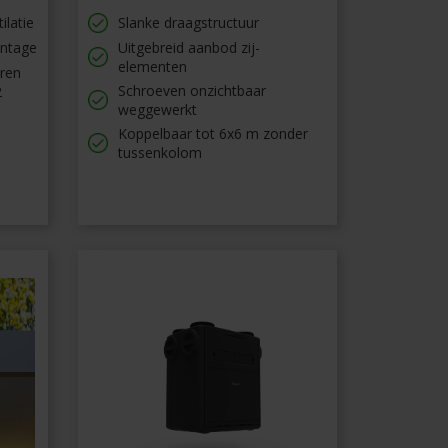
ilatie
Slanke draagstructuur
ontage
Uitgebreid aanbod zij-
elementen
oren
Schroeven onzichtbaar
2
weggewerkt
Koppelbaar tot 6x6 m zonder
tussenkolom