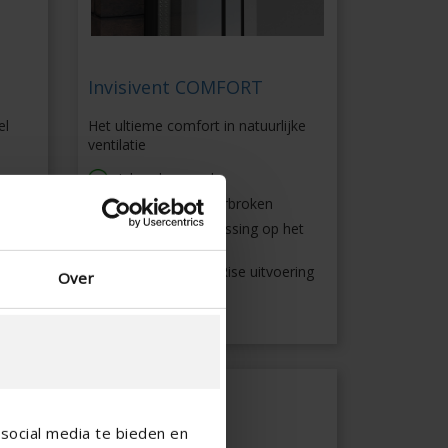
Invisivent COMFORT
el
Het ultieme comfort in natuurlijke
ventilatie
en
Inbraakwerend
ontage
Thermisch onderbroken
Esthetische oplossing op het
raamprofiel
Optioneel High-Rise uitvoering
Over
social media te bieden en