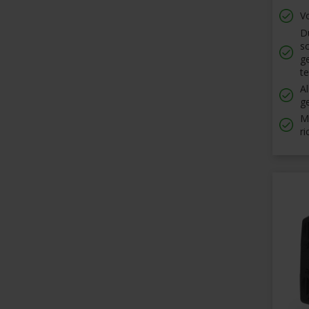
Vo
D
sc
g
t
A
g
M
ri