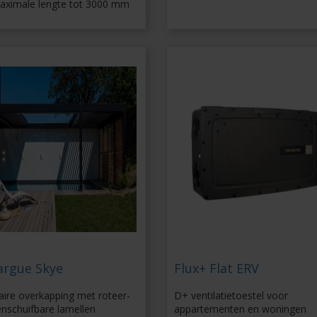
aximale lengte tot 3000 mm
rgue Skye
Flux+ Flat ERV
ire overkapping met roteer-
D+ ventilatietoestel voor
nschuifbare lamellen
appartementen en woningen