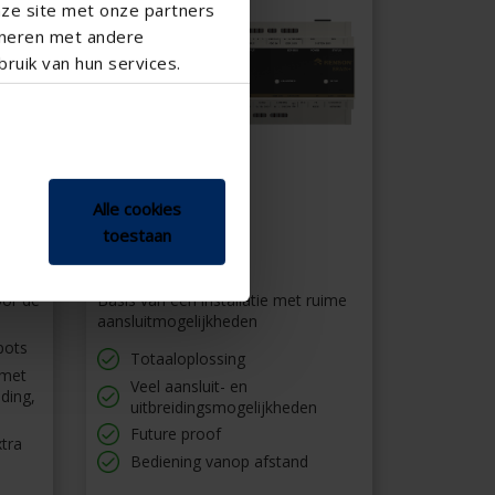
nze site met onze partners
ineren met andere
ruik van hun services.
Alle cookies
toestaan
Brain+ module
oor de
Basis van een installatie met ruime
aansluitmogelijkheden
pots
Totaaloplossing
 met
Veel aansluit- en
ding,
uitbreidingsmogelijkheden
Future proof
xtra
Bediening vanop afstand