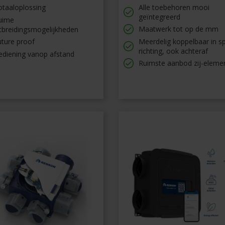
otaaloplossing
Alle toebehoren mooi
geïntegreerd
uime
Maatwerk tot op de mm
itbreidingsmogelijkheden
uture proof
Meerdelig koppelbaar in s
richting, ook achteraf
ediening vanop afstand
Ruimste aanbod zij-eleme