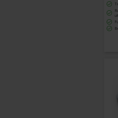
T
R
u
F
B