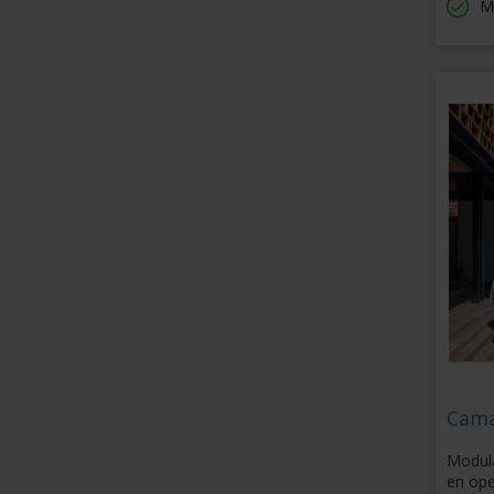
M
Cama
Modula
en ope