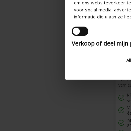
om ons websiteverkeer te 
voor social media, adver
informatie die u aan ze he
Verkoop of deel mijn
Al
Vari
Zelfre
vernie
i-
v
Vi
é
M
8