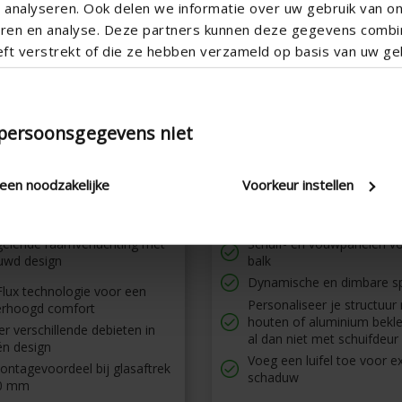
analyseren. Ook delen we informatie over uw gebruik van o
teren en analyse. Deze partners kunnen deze gegevens comb
eft verstrekt of die ze hebben verzameld op basis van uw geb
 persoonsgegevens niet
leen noodzakelijke
Voorkeur instellen
avent
Amani
gelende raamverluchting met
Schuif- en vouwpanelen v
uwd design
balk
Dynamische en dimbare s
Flux technologie voor een
Personaliseer je structuur
erhoogd comfort
houten of aluminium bekle
er verschillende debieten in
al dan niet met schuifdeur
én design
Voeg een luifel toe voor e
ontagevoordeel bij glasaftrek
schaduw
0 mm