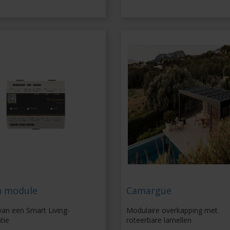
n module
Camargue
van een Smart Living-
Modulaire overkapping met
atie
roteerbare lamellen