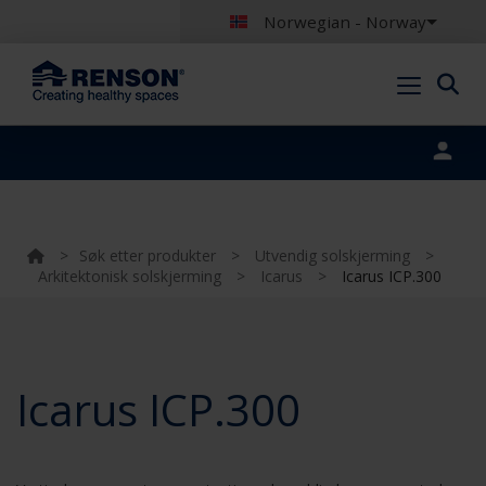
Norwegian - Norway
Portal login
>
Søk etter produkter
>
Utvendig solskjerming
>
Arkitektonisk solskjerming
>
Icarus
>
Icarus ICP.300
Icarus ICP.300