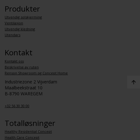
Produkter
Utvendig solskjerming
Ventilasjon
Utvendig kledning
Utendørs
Kontakt
Kontakt oss
Beskrivelse av ruten
Renson Showroom og Concept Home
Industriezone 2 Vijverdam
Maalbeekstraat 10
B-8790 WAREGEM
+32 56 30 30 00
Totalløsninger
Healthy Residential Concept
Health Care Concept