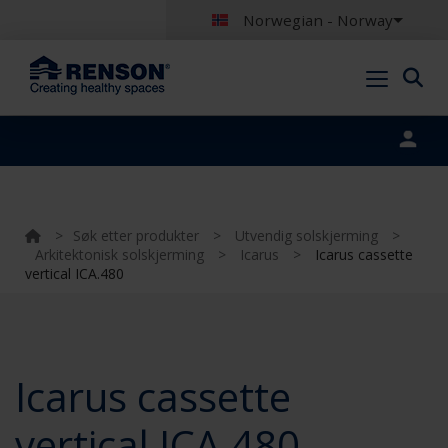
Norwegian - Norway
Portal login
>
Søk etter produkter
>
Utvendig solskjerming
>
Arkitektonisk solskjerming
>
Icarus
>
Icarus cassette
vertical ICA.480
Icarus cassette
vertical ICA.480