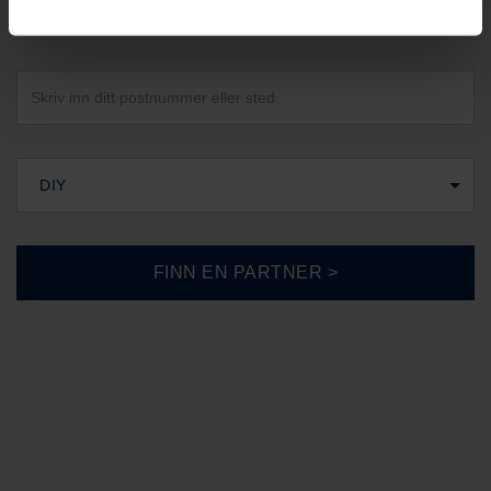
Norg
DIY