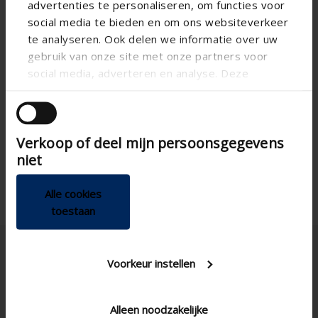
advertenties te personaliseren, om functies voor
social media te bieden en om ons websiteverkeer
te analyseren. Ook delen we informatie over uw
gebruik van onze site met onze partners voor
social media, adverteren en analyse. Deze
partners kunnen deze gegevens combineren met
andere informatie die u aan ze heeft verstrekt of
die ze hebben verzameld op basis van uw gebruik
Verkoop of deel mijn persoonsgegevens
van hun services.
niet
Alle cookies
toestaan
Voorkeur instellen
Alleen noodzakelijke