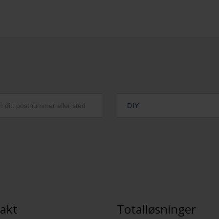
DIY
akt
Totalløsninger