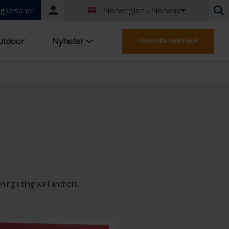
Norwegian - Norway
Portal
gpersoner
login
Nederlandsk - Belgia
utdoor
Nyheter
FINN DIN PARTNER
Fransk - Belgia
Nederlandsk - Nederland
Tysk - Tyskland
French - France
Worldwide
Engelsk - Storbritannia
English - USA
Fransk - Luxembourg
Tysk - Østerrike
Tysk - Sveits
French - Switzerland
ening using wall anchors.
Tsjekkia - Tsjekkia
Ungarsk - Ungarn
Italiensk - Italia
Polsk - Polen