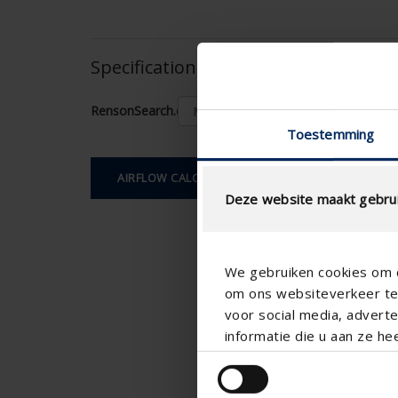
Specifications based on your calcula
RensonSearch.calculation.Gaastype
Toestemming
AIRFLOW CALCULATION
Deze website maakt gebrui
We gebruiken cookies om c
om ons websiteverkeer te 
voor social media, adver
informatie die u aan ze he