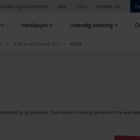
ngslokale og konsepthjem
Jobb
Press
Kontakt oss
Fa
g
Ventilasjon
Utvendig kledning
O
r
>
Built-in wall louvre 427
>
427/5
operated by air pressure. The louvre is invisibly secured in the wall op