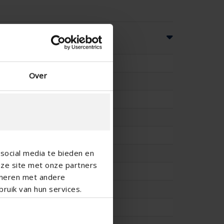
ns
100
Over
-
-
82
153
social media te bieden en
11.4
nze site met onze partners
0.296
ineren met andere
ruik van hun services.
11.7
0.293