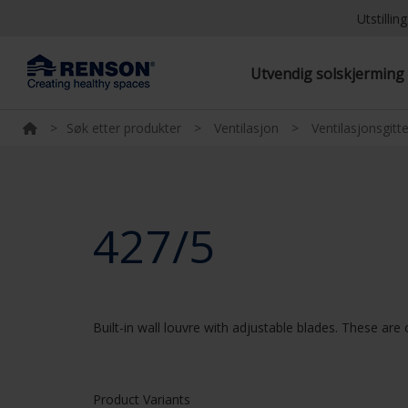
Utstilli
Utvendig solskjermin
>
Søk etter produkter
>
Ventilasjon
>
Ventilasjonsgitte
427/5
Built-in wall louvre with adjustable blades. These are 
Product Variants