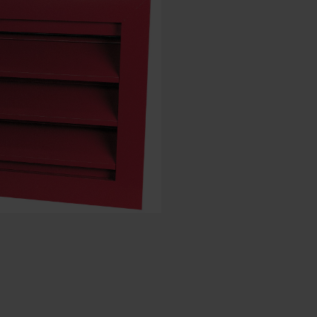
Spansk - Spania
Dansk - Danmark
Norwegian - Norway
Svensk - Sverige
English - Ireland
English - Canada
Middle East
Russian - Russia
Chinese - China