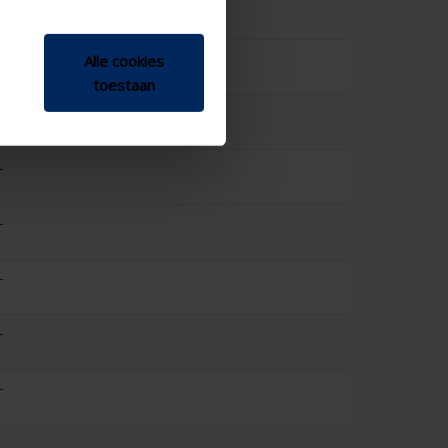
-
-
Alle cookies
toestaan
-
-
-
-
-
-