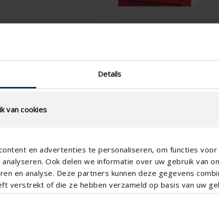
tion
Technical Specificatio
slat step (mm)
Details
technical.standaardgaastype
technical.ip_klasse
k van cookies
Depth to fit (mm)
Total louvre depth (mm)
ontent en advertenties te personaliseren, om functies voor 
K-factor (entry)
analyseren. Ook delen we informatie over uw gebruik van o
CE coefficient
teren en analyse. Deze partners kunnen deze gegevens comb
eft verstrekt of die ze hebben verzameld op basis van uw geb
K-factor (discharge)
CD coefficient