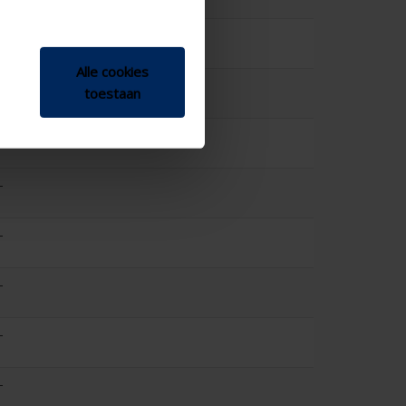
0.419
-
Alle cookies
-
toestaan
-
-
-
-
-
-