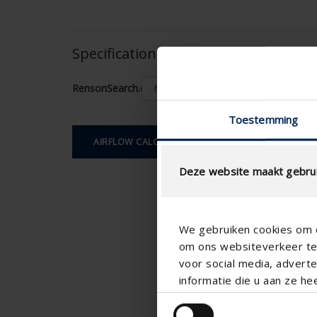
Specifications based on your calcula
RensonSearch.calculation.Gaastype
Toestemming
AIRFLOW CALCULATION
Deze website maakt gebrui
We gebruiken cookies om c
om ons websiteverkeer te 
voor social media, adver
informatie die u aan ze he