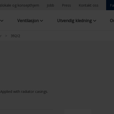
ngslokale og konsepthjem
Jobb
Press
Kontakt oss
Fa
g
Ventilasjon
Utvendig kledning
O
r
>
392/2
 Applied with radiator casings.