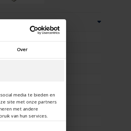
ns
76
13
Over
-
-
19
21
social media te bieden en
5.71
nze site met onze partners
ineren met andere
0.419
ruik van hun services.
5.71