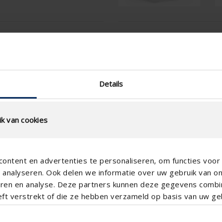
tion
Technical Specificatio
Physical Free Passage (%)
slat step (mm)
Details
technical.standaardgaastype
technical.ip_klasse
k van cookies
Depth to fit (mm)
Total louvre depth (mm)
ontent en advertenties te personaliseren, om functies voor 
K-factor (entry)
analyseren. Ook delen we informatie over uw gebruik van o
teren en analyse. Deze partners kunnen deze gegevens comb
CE coefficient
eft verstrekt of die ze hebben verzameld op basis van uw geb
K-factor (discharge)