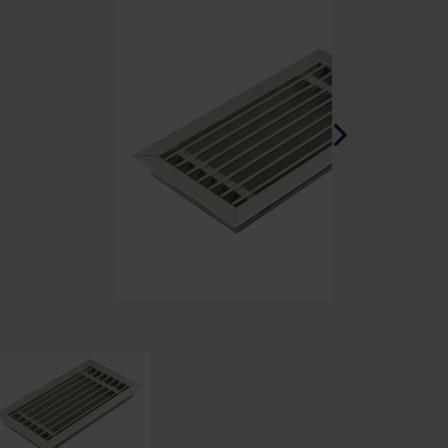
Spansk - Spania
Dansk - Danmark
Norwegian - Norway
Svensk - Sverige
English - Ireland
English - Canada
Middle East
Russian - Russia
Chinese - China