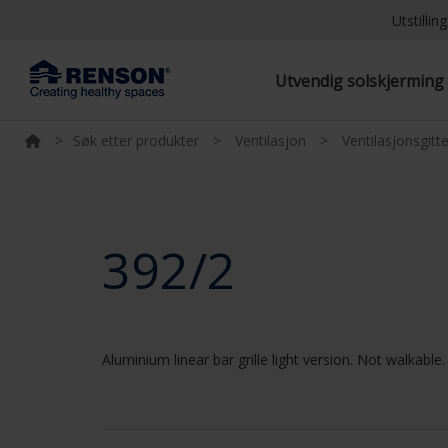
Utstilli
Utvendig solskjermin
>
Søk etter produkter
>
Ventilasjon
>
Ventilasjonsgitte
392/2
Aluminium linear bar grille light version. Not walkable.