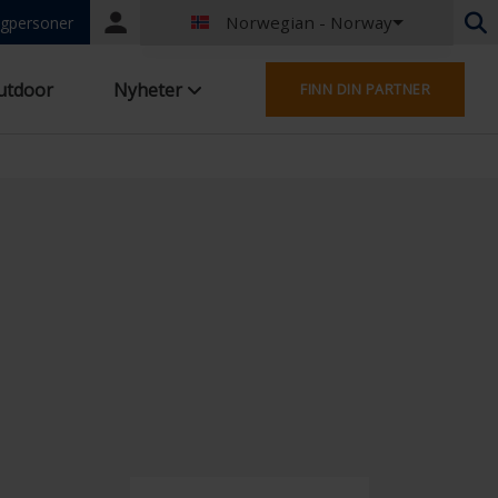
Norwegian - Norway
Portal
gpersoner
login
Nederlandsk - Belgia
utdoor
Nyheter
FINN DIN PARTNER
Fransk - Belgia
Nederlandsk - Nederland
Tysk - Tyskland
French - France
Worldwide
Engelsk - Storbritannia
English - USA
Fransk - Luxembourg
Tysk - Østerrike
Tysk - Sveits
French - Switzerland
Tsjekkia - Tsjekkia
Ungarsk - Ungarn
Italiensk - Italia
Polsk - Polen