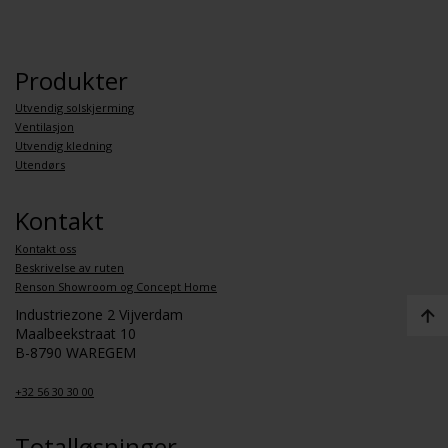
Produkter
Utvendig solskjerming
Ventilasjon
Utvendig kledning
Utendørs
Kontakt
Kontakt oss
Beskrivelse av ruten
Renson Showroom og Concept Home
Industriezone 2 Vijverdam
Maalbeekstraat 10
B-8790 WAREGEM
+32 56 30 30 00
Totalløsninger