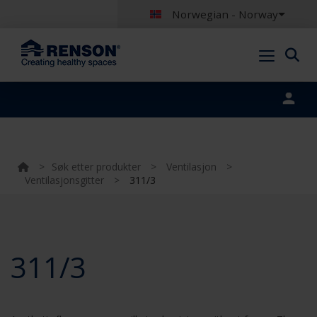
Norwegian - Norway
Portal login
>
Søk etter produkter
>
Ventilasjon
>
Ventilasjonsgitter
>
311/3
311/3