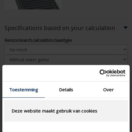
Specifications based on your calculation
RensonSearch.calculation.Gaastype
AIRFLOW CALCULATION
Toestemming
Details
Over
Technical Specifications
Deze website maakt gebruik van cookies
Physical Free Passage (%)
76
slat step (mm)
16.5