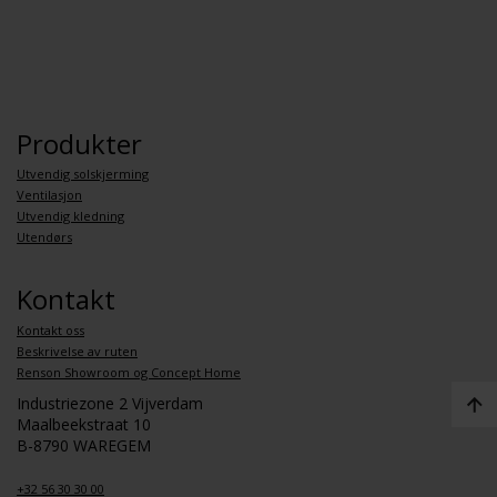
Produkter
Utvendig solskjerming
Ventilasjon
Utvendig kledning
Utendørs
Kontakt
Kontakt oss
Beskrivelse av ruten
Renson Showroom og Concept Home
Industriezone 2 Vijverdam
Maalbeekstraat 10
B-8790 WAREGEM
+32 56 30 30 00