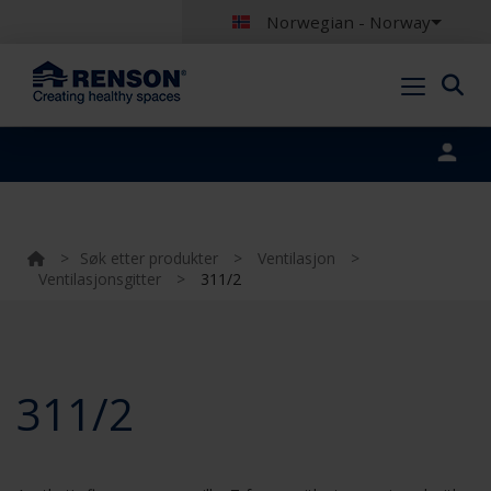
Norwegian - Norway
Portal login
>
Søk etter produkter
>
Ventilasjon
>
Ventilasjonsgitter
>
311/2
311/2