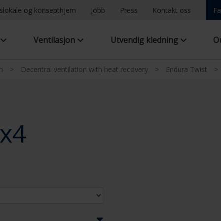
ngslokale og konsepthjem
Jobb
Press
Kontakt oss
Fa
g
Ventilasjon
Utvendig kledning
O
n
>
Decentral ventilation with heat recovery
>
Endura Twist
>
2x4