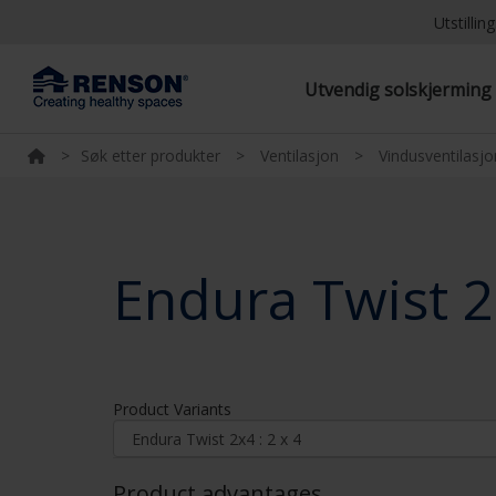
Utstilli
Utvendig solskjermin
>
Søk etter produkter
>
Ventilasjon
>
Vindusventilasjo
Endura Twist 
Product Variants
Product advantages