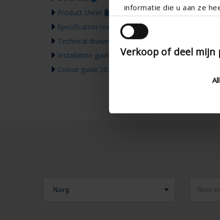
informatie die u aan ze he
Product sheet
Specification text
Technical drawing
Verkoop of deel mijn
Installation guide
Colour guide 2026
Al
Norg