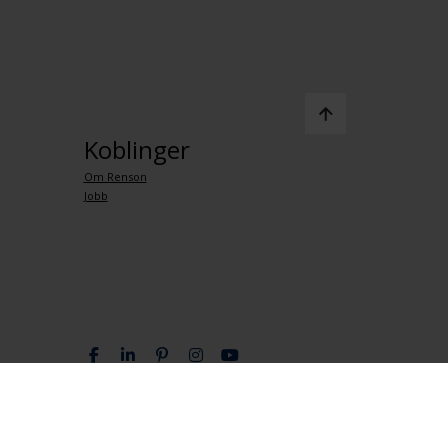
Koblinger
Om Renson
Jobb