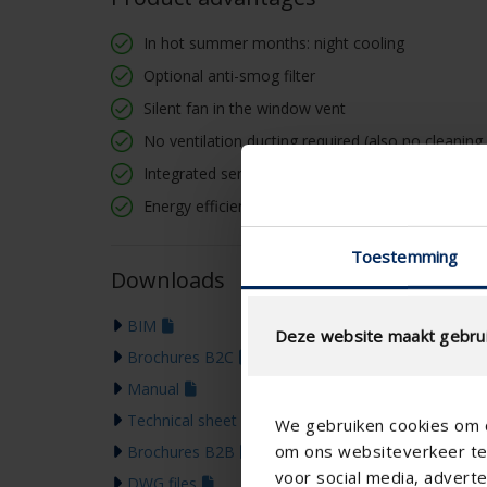
In hot summer months: night cooling
Optional anti-smog filter
Silent fan in the window vent
No ventilation ducting required (also no cleaning 
Integrated sensors
Energy efficient consumption
Toestemming
Downloads
BIM
Deze website maakt gebrui
Brochures B2C
Manual
Technical sheet
We gebruiken cookies om c
om ons websiteverkeer te 
Brochures B2B
voor social media, adver
DWG files