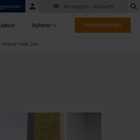
Norwegian - Norway
Portal
gpersoner
login
Nederlandsk - Belgia
utdoor
Nyheter
FINN DIN PARTNER
Fransk - Belgia
Nederlandsk - Nederland
Tysk - Tyskland
Endura Twist 2x4
French - France
Worldwide
Engelsk - Storbritannia
Fransk - Luxembourg
Tysk - Østerrike
Tysk - Sveits
French - Switzerland
Tsjekkia - Tsjekkia
Ungarsk - Ungarn
Italiensk - Italia
Polsk - Polen
Spansk - Spania