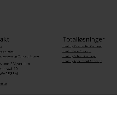
akt
Totalløsninger
Healthy Residential Concept
ss
Health Care Concept
se av ruten
Healthy School Concept
howroom og Concept Home
Healthy Apartment Concept
iezone 2 Vijverdam
kstraat 10
 WAREGEM
30 00