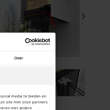
Dansk - Danmark
Norwegian - Norway
Svensk - Sverige
English - Ireland
English - Canada
Middle East
Russian - Russia
Chinese - China
Over
social media te bieden en
nze site met onze partners
ineren met andere