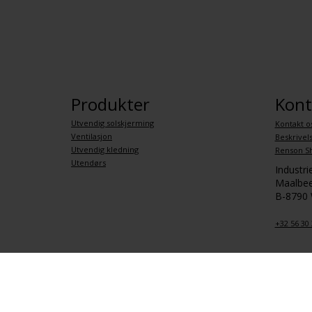
Produkter
Kont
Utvendig solskjerming
Kontakt o
Ventilasjon
Beskrivel
Utvendig kledning
Renson S
Utendørs
Industr
Maalbee
B-8790
+32 56 30 
Personvernpolitikk
Generelle betingelser