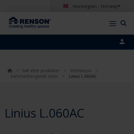
Norwegian - Norway
Portal login
>
Søk etter produkter
>
Ventilasjon
>
Sammenhengende rister
>
Linius L.060AC
Linius L.060AC