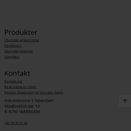
Produkter
Utvendig solskjerming
Ventilasjon
Utvendig kledning
Utendørs
Kontakt
Kontakt oss
Beskrivelse av ruten
Renson Showroom og Concept Home
Industriezone 2 Vijverdam
Maalbeekstraat 10
B-8790 WAREGEM
+32 56 30 30 00