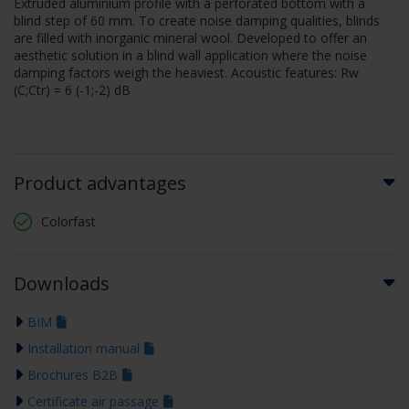
Extruded aluminium profile with a perforated bottom with a
blind step of 60 mm. To create noise damping qualities, blinds
are filled with inorganic mineral wool. Developed to offer an
aesthetic solution in a blind wall application where the noise
damping factors weigh the heaviest. Acoustic features: Rw
(C;Ctr) = 6 (-1;-2) dB
Product advantages
Colorfast
Downloads
BIM
Installation manual
Brochures B2B
Certificate air passage