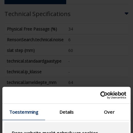
Technical Specifications
Physical Free Passage (%)
34
RensonSearch.technical.noise
6
slat step (mm)
60
technical.standaardgaastype
-
technical.ip_klasse
-
technical.lameldiepte_mm
64
Total louvre depth (mm)
-
K-factor (entry)
10.8
Toestemming
Details
Over
CE coefficient
0.305
K-factor (discharge)
9.95
Deze website maakt gebruik van cookies