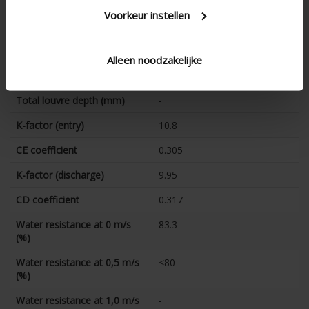
(%)
Voorkeur instellen
technical.standaardgaastype
-
technical.ip_klasse
-
Alleen noodzakelijke
technical.lameldiepte_mm
64
Total louvre depth (mm)
-
K-factor (entry)
10.8
CE coefficient
0.305
K-factor (discharge)
9.95
CD coefficient
0.317
Water resistance at 0 m/s
83.3
(%)
Water resistance at 0,5 m/s
<80
(%)
Water resistance at 1,0 m/s
-