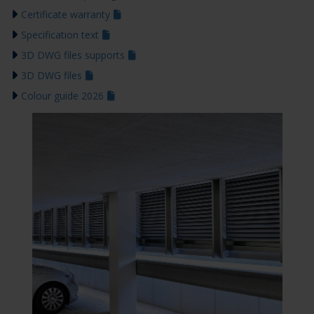
Certificate warranty
Specification text
3D DWG files supports
3D DWG files
Colour guide 2026