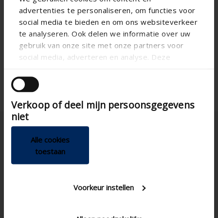
advertenties te personaliseren, om functies voor
social media te bieden en om ons websiteverkeer
te analyseren. Ook delen we informatie over uw
gebruik van onze site met onze partners voor
social media, adverteren en analyse. Deze
partners kunnen deze gegevens combineren met
andere informatie die u aan ze heeft verstrekt of
die ze hebben verzameld op basis van uw gebruik
Verkoop of deel mijn persoonsgegevens
van hun services.
niet
Alle cookies
toestaan
Italia
Voorkeur instellen