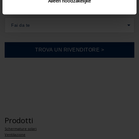
Alleen noodzakelijke
Fai da te
Prodotti
Schermature solari
Ventilazione