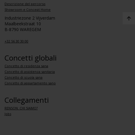
Descrizione del percorso
Showroom e Concept Home
Industriezone 2 Vijverdam
Maalbeekstraat 10
B-8790 WAREGEM
+32 56 30 30 00
Concetti globali
Concetto di residenza sana
Concetto di assistenza sanitaria
Concetto di scuola sana
Concetto di appartamento sano
Collegamenti
RENSON: CHI SIAMO?
Jobs