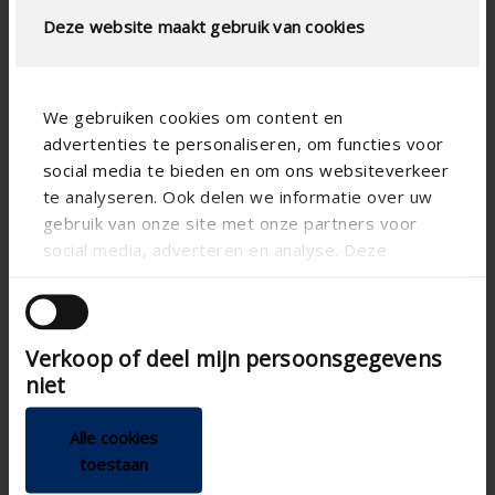
Deze website maakt gebruik van cookies
AIRFLOW CALCULATION
Technical Specifications
We gebruiken cookies om content en
advertenties te personaliseren, om functies voor
Physical Free Passage (%)
26
social media te bieden en om ons websiteverkeer
slat step (mm)
33.3
te analyseren. Ook delen we informatie over uw
gebruik van onze site met onze partners voor
technical.standaardgaastype
-
social media, adverteren en analyse. Deze
technical.ip_klasse
IP2XD
partners kunnen deze gegevens combineren met
andere informatie die u aan ze heeft verstrekt of
Depth to fit (mm)
-
die ze hebben verzameld op basis van uw gebruik
Total louvre depth (mm)
34
Verkoop of deel mijn persoonsgegevens
van hun services.
niet
K-factor (entry)
123
CE coefficient
0.09
Alle cookies
K-factor (discharge)
118
toestaan