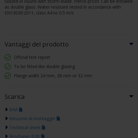
Glazed-in louvre with storm-blade. Pierce-proof. Can be installed
as double glass. Water-resistant tested in accordance with
EN13030:2011, class A4 to 0.5 m/s
Vantaggi del prodotto
Official test report
To be fitted like double glazing
Flange width 24 mm, 28 mm or 32 mm
Scarica
BIM
Istruzioni di montaggio
Technical sheet
Brochures B2B