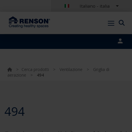
Italiano - italia
Portal login
>
Cerca prodotti
>
Ventilazione
>
Griglia di
aerazione
>
494
494