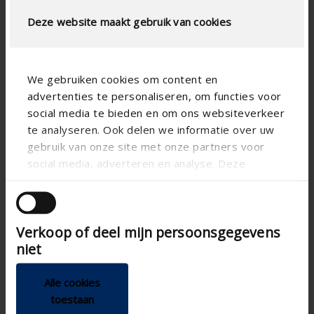
Deze website maakt gebruik van cookies
We gebruiken cookies om content en
advertenties te personaliseren, om functies voor
social media te bieden en om ons websiteverkeer
te analyseren. Ook delen we informatie over uw
gebruik van onze site met onze partners voor
social media, adverteren en analyse. Deze
partners kunnen deze gegevens combineren met
andere informatie die u aan ze heeft verstrekt of
die ze hebben verzameld op basis van uw gebruik
Verkoop of deel mijn persoonsgegevens
van hun services.
niet
Alle cookies
toestaan