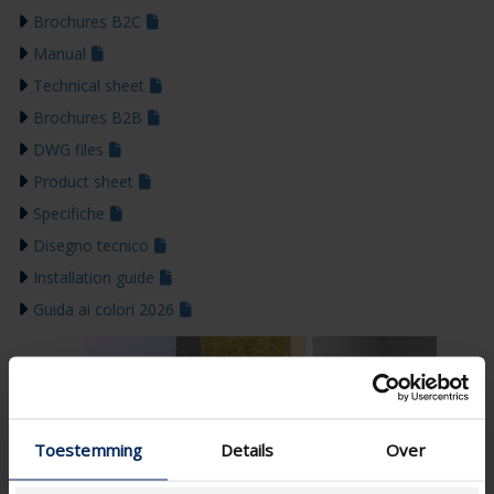
Brochures B2C
Manual
Technical sheet
Brochures B2B
DWG files
Product sheet
Specifiche
Disegno tecnico
Installation guide
Guida ai colori 2026
Toestemming
Details
Over