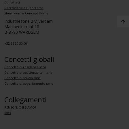
Contattaci
Descrizione del percorso
Showroom e Concept Home
Industriezone 2 Vijverdam
Maalbeekstraat 10
B-8790 WAREGEM
+32 56 30 30 00
Concetti globali
Concetto di residenza sana
Concetto di assistenza sanitaria
Concetto di scuola sana
Concetto di appartamento sano
Collegamenti
RENSON: CHI SIAMO?
Jobs