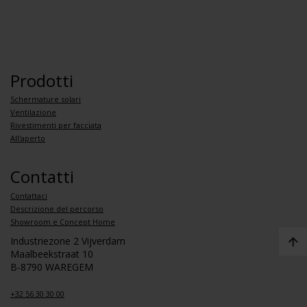
Prodotti
Schermature solari
Ventilazione
Rivestimenti per facciata
All'aperto
Contatti
Contattaci
Descrizione del percorso
Showroom e Concept Home
Industriezone 2 Vijverdam
Maalbeekstraat 10
B-8790 WAREGEM
+32 56 30 30 00