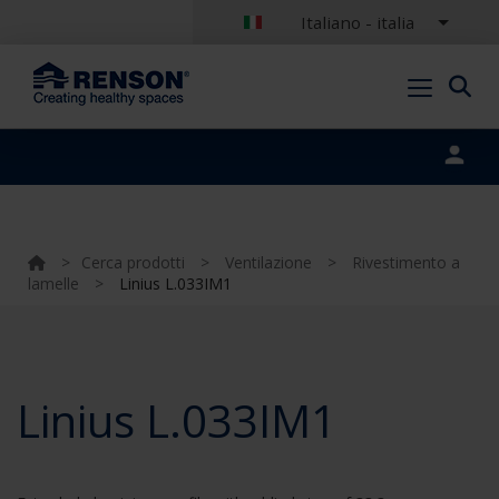
Italiano - italia
Portal login
>
Cerca prodotti
>
Ventilazione
>
Rivestimento a
lamelle
>
Linius L.033IM1
Linius L.033IM1