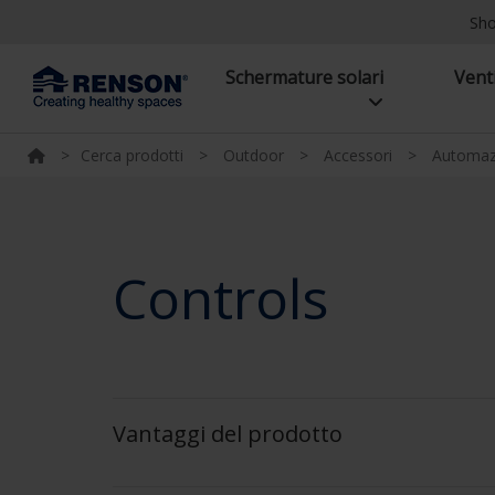
Sh
Schermature solari
Vent
>
Cerca prodotti
>
Outdoor
>
Accessori
>
Automaz
Controls
Vantaggi del prodotto