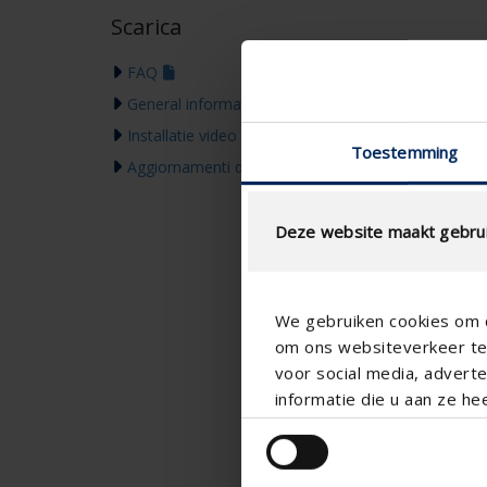
Scarica
FAQ
General information & warranty
Installatie video
Toestemming
Aggiornamenti dei prodotti & Comunicazione
Deze website maakt gebrui
We gebruiken cookies om c
om ons websiteverkeer te 
voor social media, adver
informatie die u aan ze he