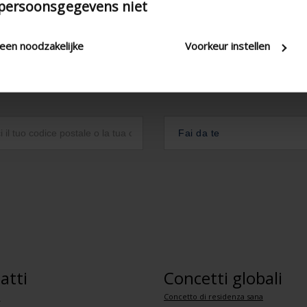
 persoonsgegevens niet
leen noodzakelijke
Voorkeur instellen
Fai da te
atti
Concetti globali
Concetto di residenza sana
i