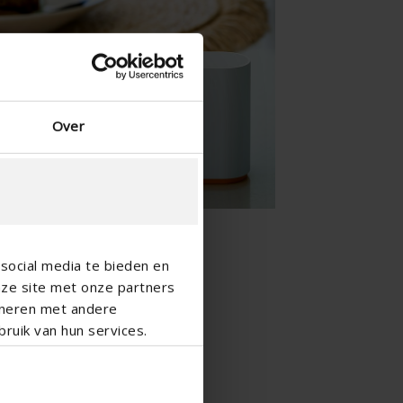
Spagnolo - Spagna
Danese - Danimarca
Norwegian - Norway
Svedese - Svezia
English - Ireland
Over
English - Canada
Middle East
Russian - Russia
Chinese - China
social media te bieden en
nze site met onze partners
ineren met andere
ruik van hun services.