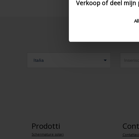
Verkoop of deel mijn
Al
Italia
Prodotti
Cont
Schermature solari
Contattac