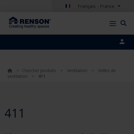
Français - France
Portal login
>
Chercher produits
>
Ventilation
>
Grilles de
ventilation
>
411
411