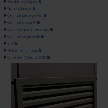
Dessins techniques
Fiche technique
Certificat passage d'air
Certificat classe IP
Certificat résistance à l'eau
Certificat de garantie
BIM
Notice de montage
Guide des Couleurs 2026