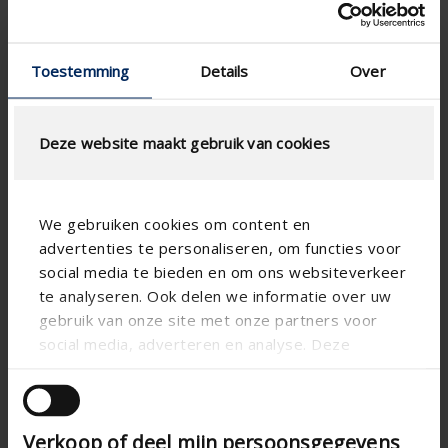
Spécifications basées sur votre calcul
Toestemming
Details
Over
Type de moustiquaire
Deze website maakt gebruik van cookies
CALCUL DU DÉBIT D'AIR
We gebruiken cookies om content en
advertenties te personaliseren, om functies voor
social media te bieden en om ons websiteverkeer
Spécifications techniques
te analyseren. Ook delen we informatie over uw
gebruik van onze site met onze partners voor
Surface physique libre (%)
50
social media, adverteren en analyse. Deze
Pas de lame (mm)
33.3
partners kunnen deze gegevens combineren met
andere informatie die u aan ze heeft verstrekt of
technical.standaardgaastype
-
die ze hebben verzameld op basis van uw gebruik
technical.ip_klasse
IP2XD
Verkoop of deel mijn persoonsgegevens
van hun services.