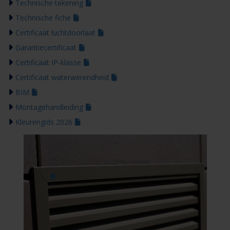
Technische tekening
Technische fiche
Certificaat luchtdoorlaat
Garantiecertificaat
Certificaat IP-klasse
Certificaat waterwerendheid
BIM
Montagehandleiding
Kleurengids 2026