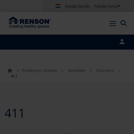
Nederlands - Nederland
Portal login
>
Producten zoeken
>
Ventilatie
>
Roosters
>
411
411