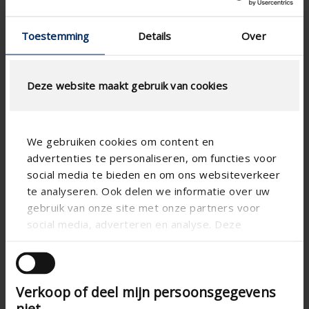
Specificaties op basis van uw berekening
Toestemming
Details
Over
Gaastype
Deze website maakt gebruik van cookies
We gebruiken cookies om content en
LUCHTSTROOMBEREKENING
advertenties te personaliseren, om functies voor
social media te bieden en om ons websiteverkeer
Technische specificaties
te analyseren. Ook delen we informatie over uw
gebruik van onze site met onze partners voor
social media, adverteren en analyse. Deze
Fysische vrije doorlaat (%)
50
partners kunnen deze gegevens combineren met
Lamelstap (mm)
33.3
andere informatie die u aan ze heeft verstrekt of
die ze hebben verzameld op basis van uw gebruik
technical.standaardgaastype
-
Verkoop of deel mijn persoonsgegevens
van hun services.
technical.ip_klasse
IP2XD
niet