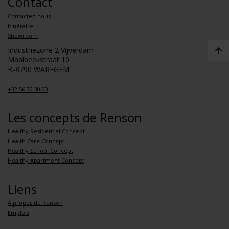
Contact
Contactez-nous
Itinéraire
Showroom
Industriezone 2 Vijverdam
Maalbeekstraat 10
B-8790 WAREGEM
+32 56 30 30 00
Les concepts de Renson
Healthy Residential Concept
Health Care Concept
Healthy School Concept
Healthy Apartment Concept
Liens
À propos de Renson
Emplois