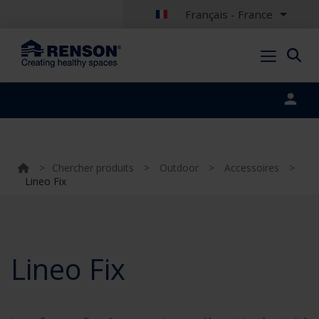
Français - France
Portal login
>
Chercher produits
>
Outdoor
>
Accessoires
>
Lineo Fix
Lineo Fix