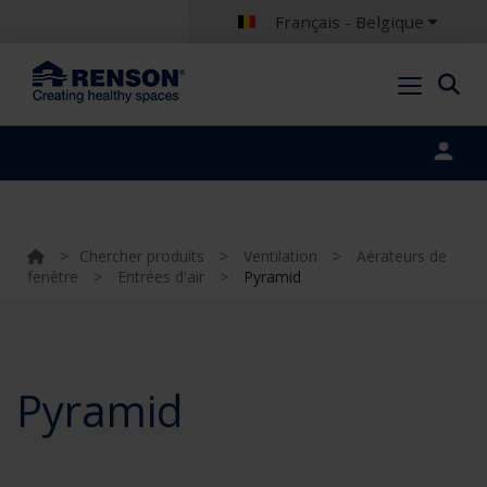
Français - Belgique
Portal login
>
Chercher produits
>
Ventilation
>
Aérateurs de
fenêtre
>
Entrées d'air
>
Pyramid
Pyramid