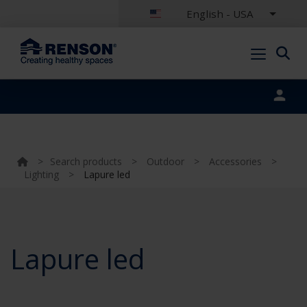
English - USA
Portal login
>
Search products
>
Outdoor
>
Accessories
>
Lighting
>
Lapure led
Lapure led