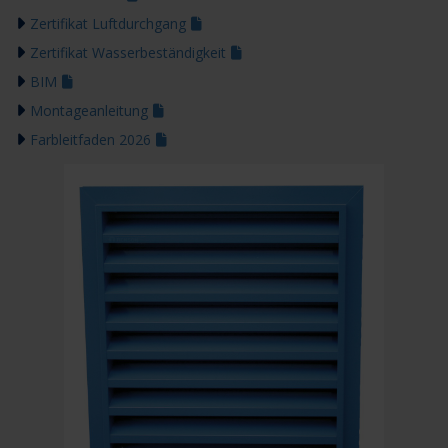
Zertifikat Luftdurchgang
Zertifikat Wasserbeständigkeit
BIM
Montageanleitung
Farbleitfaden 2026