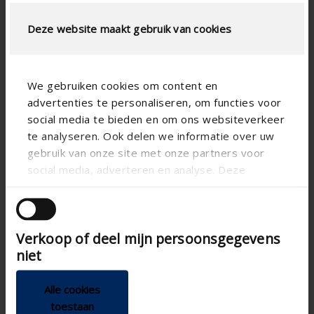
LUFTSTROMBERECHNUNG
Deze website maakt gebruik van cookies
Technische spezifikationen
We gebruiken cookies om content en
Physischer freier
60
Querschnitt (%)
advertenties te personaliseren, om functies voor
social media te bieden en om ons websiteverkeer
Lamellenabstand (mm)
50
te analyseren. Ook delen we informatie over uw
technical.standaardgaastype
-
gebruik van onze site met onze partners voor
social media, adverteren en analyse. Deze
technical.ip_klasse
IP2XD
partners kunnen deze gegevens combineren met
Einbautiefe (mm)
-
andere informatie die u aan ze heeft verstrekt of
die ze hebben verzameld op basis van uw gebruik
Gesamt Gittertiefe (mm)
51
Verkoop of deel mijn persoonsgegevens
van hun services.
K-Faktor (Zufuhr)
9.59
niet
CE-Koeffizient
0.323
Alle cookies
K-Faktor (Abfuhr)
10
toestaan