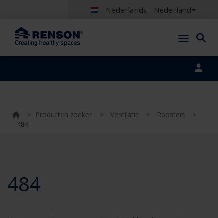
Nederlands - Nederland
Portal login
>
Producten zoeken
>
Ventilatie
>
Roosters
>
484
484