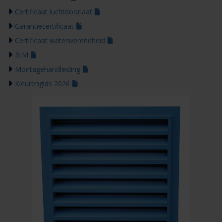
Certificaat luchtdoorlaat
Garantiecertificaat
Certificaat waterwerendheid
BIM
Montagehandleiding
Kleurengids 2026