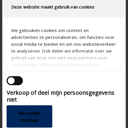
Deze website maakt gebruik van cookies
LUCHTSTROOMBEREKENING
Technische specificaties
We gebruiken cookies om content en
advertenties te personaliseren, om functies voor
Fysische vrije doorlaat (%)
60
social media te bieden en om ons websiteverkeer
Lamelstap (mm)
50
te analyseren. Ook delen we informatie over uw
gebruik van onze site met onze partners voor
technical.standaardgaastype
-
social media, adverteren en analyse. Deze
technical.ip_klasse
IP2XD
partners kunnen deze gegevens combineren met
andere informatie die u aan ze heeft verstrekt of
Inbouwdiepte (mm)
-
die ze hebben verzameld op basis van uw gebruik
Totale roosterdiepte (mm)
51
Verkoop of deel mijn persoonsgegevens
van hun services.
niet
K-factor luchttoevoer
9.59
CE-coëfficient
0.323
Alle cookies
K-factor luchtafvoer
10
toestaan