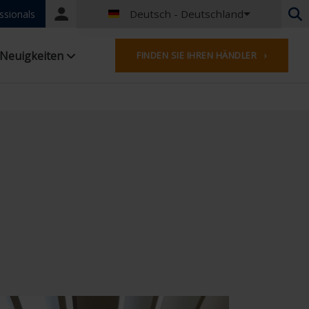
Deutsch - Deutschland
Portal
ssionals
login
Niederländisch - Belgien
Neuigkeiten
FINDEN SIE IHREN HÄNDLER ›
Französisch - Belgien
Niederländisch - Niederlande
Deutsch - Deutschland
Französisch - Frankreich
Worldwide
Englisches - Vereinigtes Königreich
Englisch - USA
Französisch- Luxemburg
Deutsch - Österreich
Deutsch - Schweiz
Französisch - Schweiz
Tschechisch - Tschechische Republik
Ungarisch - Ungarn
Italienisch - Italien
Polnisch - Polen