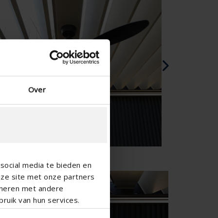
Spanisch - Spanien
Dänisch - Dänemark
Norwegian - Norway
Schwedisch - Schweden
Englisch - Irland
Englisch - Kanada
Nahen Osten
Over
Russisch - Russland
Chinesisch - China
social media te bieden en
nze site met onze partners
ineren met andere
ruik van hun services.