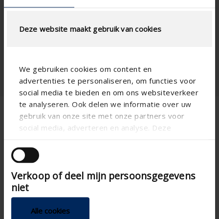
position (km/h)
3
Wind classification
EN13561
Deze website maakt gebruik van cookies
Schiebefenster ,
Window type
Standardfenster - vertikal
We gebruiken cookies om content en
advertenties te personaliseren, om functies voor
social media te bieden en om ons websiteverkeer
te analyseren. Ook delen we informatie over uw
gebruik van onze site met onze partners voor
Fixscreen 100 Solar
social media, adverteren en analyse. Deze
partners kunnen deze gegevens combineren met
andere informatie die u aan ze heeft verstrekt of
die ze hebben verzameld op basis van uw gebruik
Verkoop of deel mijn persoonsgegevens
van hun services.
niet
Alle cookies