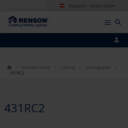
Deutsch - Österreich
Portal login
>
Produkte Suche
>
Lüftung
>
Lüftungsgitter
>
431RC2
431RC2