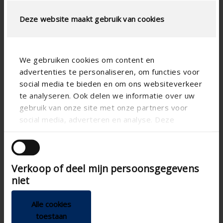
Berechnung
Deze website maakt gebruik van cookies
Type Maschendraht
We gebruiken cookies om content en
advertenties te personaliseren, om functies voor
social media te bieden en om ons websiteverkeer
te analyseren. Ook delen we informatie over uw
LUFTSTROMBERECHNUNG
gebruik van onze site met onze partners voor
social media, adverteren en analyse. Deze
Technische spezifikationen
partners kunnen deze gegevens combineren met
andere informatie die u aan ze heeft verstrekt of
Physischer freier
40.5
die ze hebben verzameld op basis van uw gebruik
Querschnitt (%)
Verkoop of deel mijn persoonsgegevens
van hun services.
Lamellenabstand (mm)
33.3
niet
technical.standaardgaastype
-
Alle cookies
technical.ip_klasse
-
toestaan