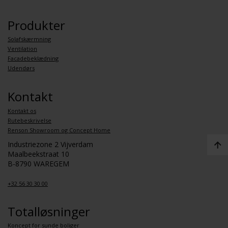
Produkter
Solafskærmning
Ventilation
Facadebeklædning
Udendørs
Kontakt
Kontakt os
Rutebeskrivelse
Renson Showroom og Concept Home
Industriezone 2 Vijverdam
Maalbeekstraat 10
B-8790 WAREGEM
+32 56 30 30 00
Totalløsninger
Koncept for sunde boliger