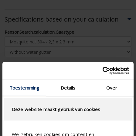
Specifications based on your calculation
RensonSearch.calculation.Gaastype
AIRFLOW CALCULATION
Toestemming
Details
Over
Technical Specifications
Physical Free Passage (%)
49
Deze website maakt gebruik van cookies
slat step (mm)
50
technical.standaardgaastype
-
We gebruiken cookies om content en