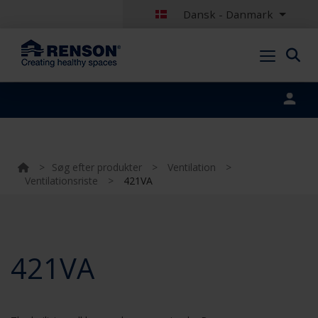
Dansk - Danmark
Portal login
>
Søg efter produkter
>
Ventilation
>
Ventilationsriste
>
421VA
421VA