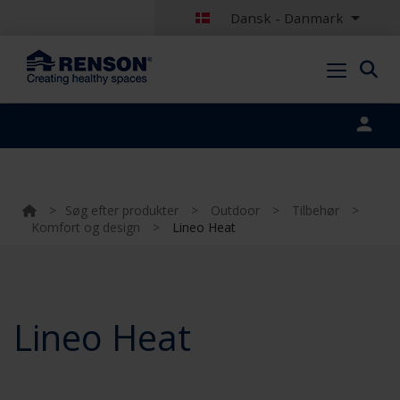
Dansk - Danmark
Portal login
>
Søg efter produkter
>
Outdoor
>
Tilbehør
>
Komfort og design
>
Lineo Heat
Lineo Heat