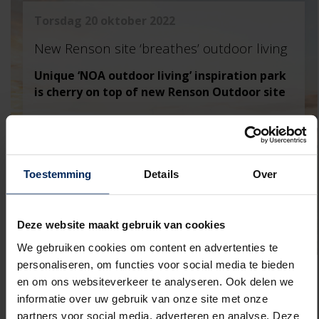
torsdag 20 oktober 2022
New Renson site ‘breathes’ outdoor living
Unique ‘NOA outdoor living’ inspiration park
is cherry on top of new Renson Outdoor site
The production of Renson ‘outdoor living
spaces&rs ...
Read more
Toestemming
Details
Over
Deze website maakt gebruik van cookies
We gebruiken cookies om content en advertenties te
personaliseren, om functies voor social media te bieden
en om ons websiteverkeer te analyseren. Ook delen we
informatie over uw gebruik van onze site met onze
partners voor social media, adverteren en analyse. Deze