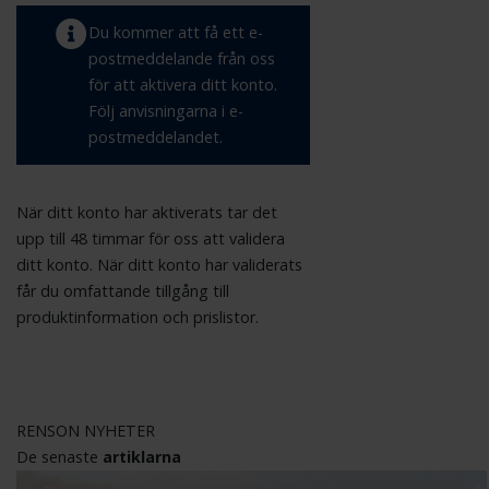
Du kommer att få ett e-
postmeddelande från oss
för att aktivera ditt konto.
Följ anvisningarna i e-
postmeddelandet.
När ditt konto har aktiverats tar det
upp till 48 timmar för oss att validera
ditt konto. När ditt konto har validerats
får du omfattande tillgång till
produktinformation och prislistor.
RENSON NYHETER
De senaste
artiklarna​