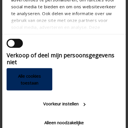
social media te bieden en om ons websiteverkeer
te analyseren. Ook delen we informatie over uw
gebruik van onze site met onze partners voor
social media, adverteren en analyse. Deze
partners kunnen deze gegevens combineren met
andere informatie die u aan ze heeft verstrekt of
die ze hebben verzameld op basis van uw gebruik
Verkoop of deel mijn persoonsgegevens
van hun services.
niet
Alle cookies
toestaan
Voorkeur instellen
Vi hjälper dig gärna
med att välja rätt produkt.
Alleen noodzakelijke