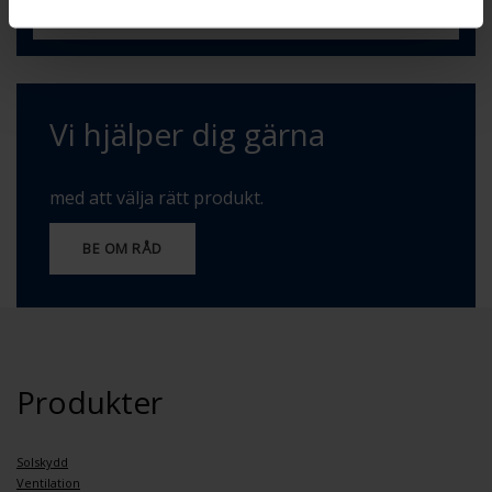
BE OM RÅD
Vi hjälper dig gärna
med att välja rätt produkt.
BE OM RÅD
Produkter
Solskydd
Ventilation