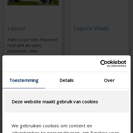
Lapure
Lapure Shade
Patio cover with Fixscreen
roof and an open,
panoramic view
Minimalist design
Panoramic view with
open roof
Toestemming
Details
Over
High wind resistance
No sagging in the rain
due to Fixscreen-
technology
Deze website maakt gebruik van cookies
We gebruiken cookies om content en
advertenties te personaliseren, om functies voor