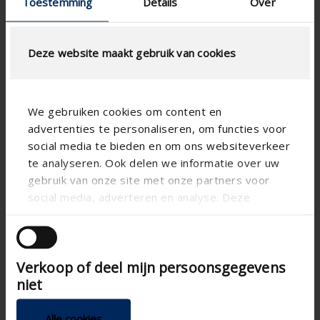
Toestemming
Details
Over
Deze website maakt gebruik van cookies
We gebruiken cookies om content en
advertenties te personaliseren, om functies voor
social media te bieden en om ons websiteverkeer
te analyseren. Ook delen we informatie over uw
gebruik van onze site met onze partners voor
social media, adverteren en analyse. Deze
partners kunnen deze gegevens combineren met
andere informatie die u aan ze heeft verstrekt of
die ze hebben verzameld op basis van uw gebruik
Verkoop of deel mijn persoonsgegevens
van hun services.
niet
Alle cookies