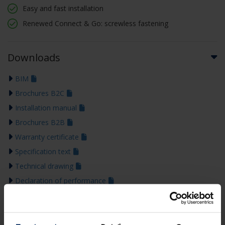
Easy and fast installation
Renewed Connect & Go: screwless fastening
Downloads
BIM
Brochures B2C
Installation manual
Brochures B2B
Warranty certificate
Specification text
Technical drawing
Declaration of performance
Colour guide 2026