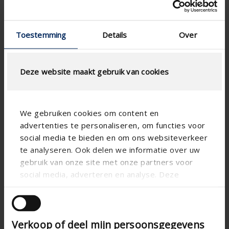

Toestemming
Details
Over
Deze website maakt gebruik van cookies
We gebruiken cookies om content en
advertenties te personaliseren, om functies voor
social media te bieden en om ons websiteverkeer
te analyseren. Ook delen we informatie over uw
gebruik van onze site met onze partners voor
social media, adverteren en analyse. Deze
partners kunnen deze gegevens combineren met

andere informatie die u aan ze heeft verstrekt of
die ze hebben verzameld op basis van uw gebruik
Verkoop of deel mijn persoonsgegevens
van hun services.