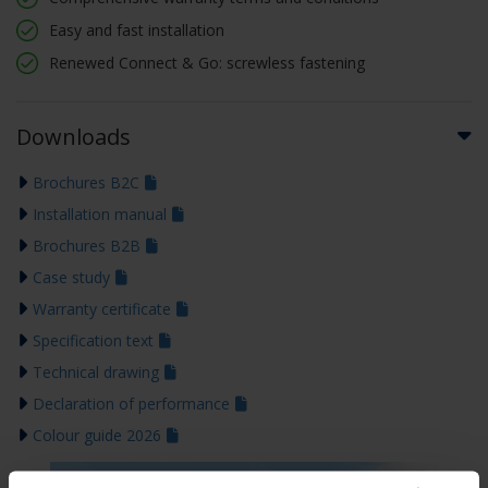
Easy and fast installation
Renewed Connect & Go: screwless fastening
Downloads
Brochures B2C
Installation manual
Brochures B2B
Case study
Warranty certificate
Specification text
Technical drawing
Declaration of performance
Colour guide 2026