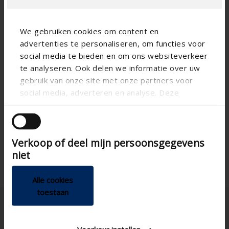
We gebruiken cookies om content en
advertenties te personaliseren, om functies voor
social media te bieden en om ons websiteverkeer
te analyseren. Ook delen we informatie over uw
gebruik van onze site met onze partners voor
social media, adverteren en analyse. Deze
partners kunnen deze gegevens combineren met
andere informatie die u aan ze heeft verstrekt of
die ze hebben verzameld op basis van uw gebruik
Verkoop of deel mijn persoonsgegevens
van hun services.
niet
Alle cookies
toestaan