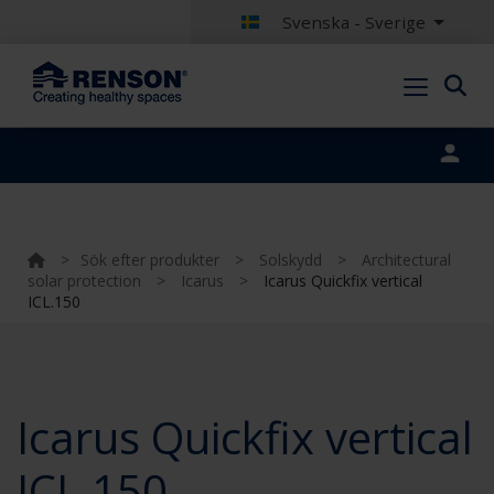
Svenska - Sverige
Portal login
>
Sök efter produkter
>
Solskydd
>
Architectural
solar protection
>
Icarus
>
Icarus Quickfix vertical
ICL.150
Icarus Quickfix vertical
ICL.150