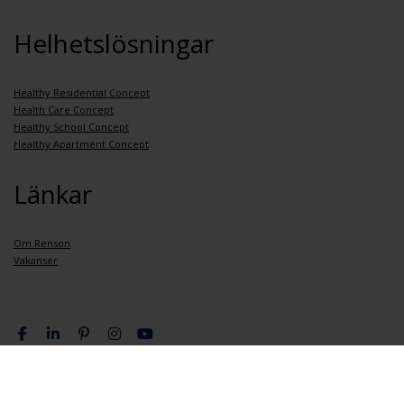
Helhetslösningar
Healthy Residential Concept
Health Care Concept
Healthy School Concept
Healthy Apartment Concept
Länkar
Om Renson
Vakanser
Integritetspolicy
Allmänna bestämmelser och villkor