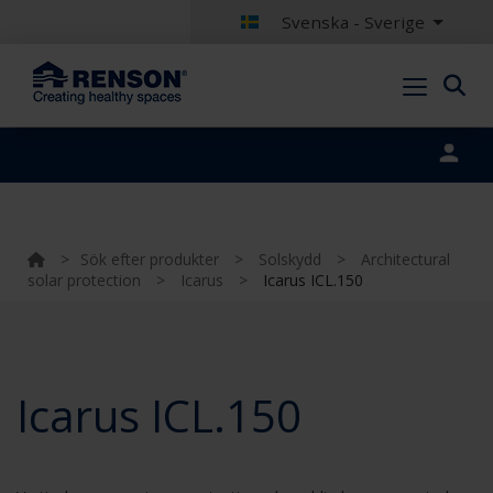
Svenska - Sverige
Portal login
>
Sök efter produkter
>
Solskydd
>
Architectural
solar protection
>
Icarus
>
Icarus ICL.150
Icarus ICL.150