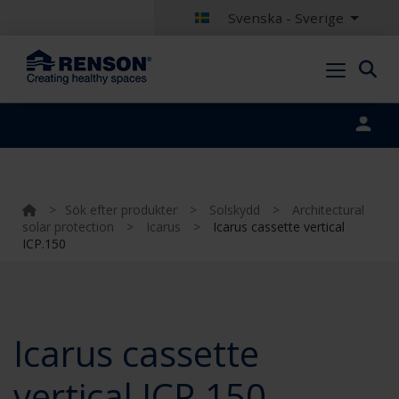
Svenska - Sverige
Portal login
>
Sök efter produkter
>
Solskydd
>
Architectural
solar protection
>
Icarus
>
Icarus cassette vertical
ICP.150
Icarus cassette
vertical ICP.150