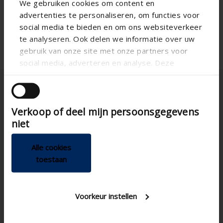
We gebruiken cookies om content en
advertenties te personaliseren, om functies voor
social media te bieden en om ons websiteverkeer
te analyseren. Ook delen we informatie over uw
gebruik van onze site met onze partners voor
social media, adverteren en analyse. Deze
partners kunnen deze gegevens combineren met
andere informatie die u aan ze heeft verstrekt of
die ze hebben verzameld op basis van uw gebruik
Verkoop of deel mijn persoonsgegevens
van hun services.
niet
Sverig
Alle cookies
toestaan
Voorkeur instellen
Gör-det-själv