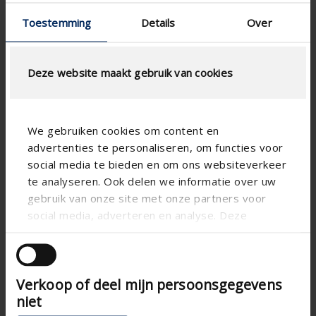
Toestemming
Details
Over
AIRFLOW CALCULATION
Technical Specifications
Deze website maakt gebruik van cookies
Physical Free Passage (%)
34
RensonSearch.technical.noise
17
We gebruiken cookies om content en
advertenties te personaliseren, om functies voor
slat step (mm)
150
social media te bieden en om ons websiteverkeer
technical.standaardgaastype
-
te analyseren. Ook delen we informatie over uw
gebruik van onze site met onze partners voor
technical.ip_klasse
-
social media, adverteren en analyse. Deze
Depth to fit (mm)
293
partners kunnen deze gegevens combineren met
andere informatie die u aan ze heeft verstrekt of
Total louvre depth (mm)
305
die ze hebben verzameld op basis van uw gebruik
K-factor (entry)
25.8
Verkoop of deel mijn persoonsgegevens
van hun services.
niet
CE coefficient
0.197