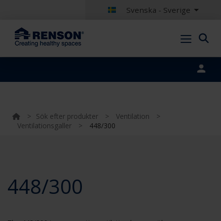
Svenska - Sverige
Portal login
>
Sök efter produkter
>
Ventilation
>
Ventilationsgaller
>
448/300
448/300