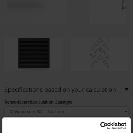
Specifications based on your calculation
RensonSearch.calculation.Gaastype