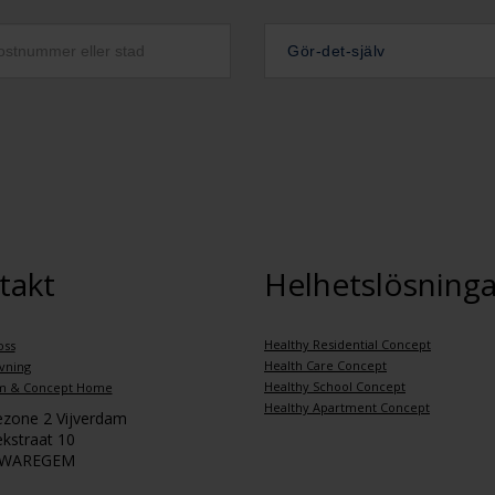
Gör-det-själv
takt
Helhetslösninga
Healthy Residential Concept
oss
Health Care Concept
vning
Healthy School Concept
m & Concept Home
Healthy Apartment Concept
iezone 2 Vijverdam
kstraat 10
 WAREGEM