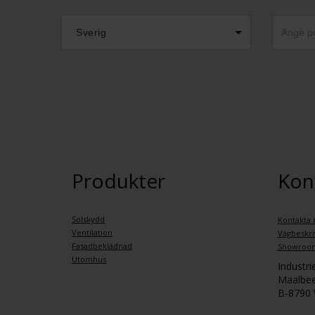
Sverig
Produkter
Kon
Solskydd
Kontakta 
Ventilation
Vägbeskri
Fasadbeklädnad
Showroo
Utomhus
Industr
Maalbee
B-8790