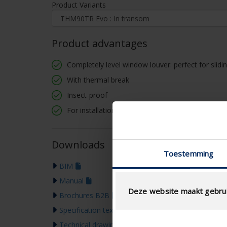
Product Variants
Product advantages
Completely level window louver: perfect for slid
With thermal break
Insect-proof
For installation on transom
Downloads
Toestemming
BIM
Manual
Deze website maakt gebrui
Brochures B2B
Specification text
Technical drawing