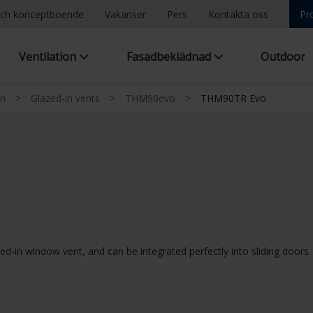
ch konceptboende
Vakanser
Pers
Kontakta oss
Pr
Ventilation
Fasadbeklädnad
Outdoor
on
>
Glazed-in vents
>
THM90evo
>
THM90TR Evo
ed-in window vent, and can be integrated perfectly into sliding door