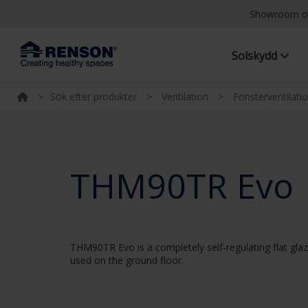
Showroom o
Solskydd
>
Sök efter produkter
>
Ventilation
>
Fönsterventilati
THM90TR Evo
THM90TR Evo is a completely self-regulating flat glaz
used on the ground floor.