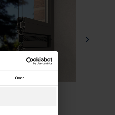
Spanska - Spanien
Danska - Danmark
Norwegian - Norway
Svenska - Sverige
English - Ireland
English - Canada
Middle East
Russian - Russia
Chinese - China
Over