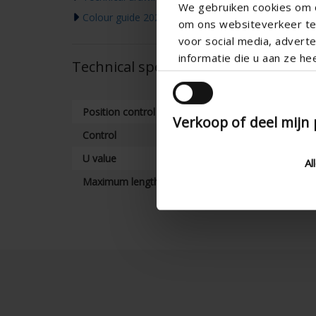
We gebruiken cookies om c
Colour guide 2026
om ons websiteverkeer te 
voor social media, adver
informatie die u aan ze he
Technical specifications
Position control
Verkoop of deel mijn
Control
U value
Al
Maximum length (mm)