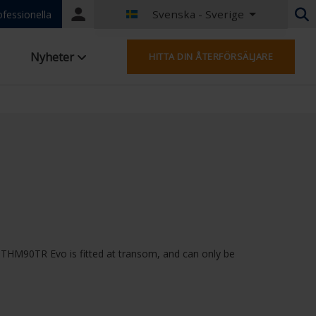
Svenska - Sverige
Portal
ofessionella
login
Holländska - Belgien
Nyheter
HITTA DIN ÅTERFÖRSÄLJARE
Franska - Belgien
Holländska - Nederländerna
Tyska - Tyskland
French - France
Worldwide
Engelska - Storbritannien
Engelska - USA
Franska - Luxemburg
Tyska - Österrike
Tyska - Schweiz
Franska - Schweiz
s. THM90TR Evo is fitted at transom, and can only be
Tjeckien - Tjeckien
Ungerska - Ungern
Italienska - Italien
Polska - Polen