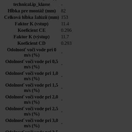
technical.ip_klasse
-
Hĺbka pre montáž (mm)
82
Celková hĺbka žalúzií (mm)
153
Faktor K (vstup)
11.4
Koeficient CE
0.296
Faktor K (výstup)
11.7
Koeficient CD
0.293
Odolnosť voči vode pri 0
-
m/s (%)
Odolnosť voči vode pri 0,5
-
m/s (%)
Odolnosť voči vode pri 1,0
-
m/s (%)
Odolnosť voči vode pri 1,5
-
m/s (%)
Odolnosť voči vode pri 2,0
-
m/s (%)
Odolnosť voči vode pri 2,5
-
m/s (%)
Odolnosť voči vode pri 3,0
-
m/s (%)