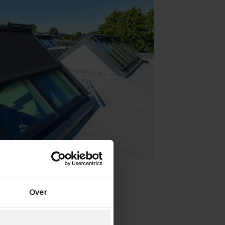
duński — Dania
Norwegian - Norway
szwedzki — Szwecja
Język angielski - Irlandia
Angielski - Kanada
Bliski Wschód
Rosjanin - Rosja
Chińczyk - Chiny
Over