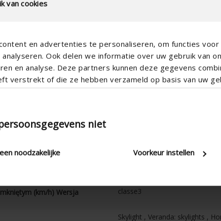
k van cookies
ontent en advertenties te personaliseren, om functies voor 
analyseren. Ook delen we informatie over uw gebruik van o
teren en analyse. Deze partners kunnen deze gegevens comb
Horizontal
eft verstrekt of die ze hebben verzameld op basis van uw geb
Electric
100
 persoonsgegevens niet
105
5
leen noodzakelijke
Voorkeur instellen
7
120
amkniętym (km/h)
classe3
amkniętym (km/h) Wersja
Skylight , Veranda: skylights , H