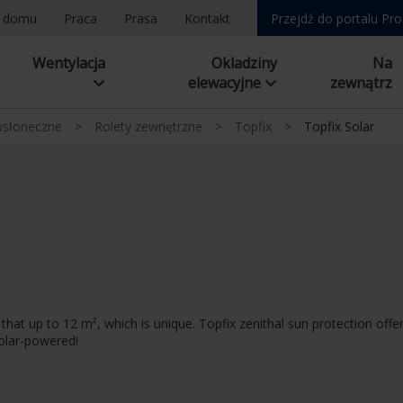
a domu
Praca
Prasa
Kontakt
Przejdź do portalu Pro
Wentylacja
Okladziny
Na
elewacyjne
zewnątrz
wsłoneczne
>
Rolety zewnętrzne
>
Topfix
>
Topfix Solar
at up to 12 m², which is unique. Topfix zenithal sun protection offer
solar-powered!