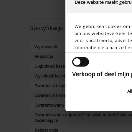
Deze website maakt gebrui
We gebruiken cookies om c
Specyfikacje techniczne
om ons websiteverkeer te 
voor social media, adver
Wyrównanie
informatie die u aan ze he
Regulacja
Głębokość kasety (mm)
Verkoop of deel mijn
Wysokość kasety (mm)
Gwarancja na produkt
Al
Gwarancja na technologię Fixscreen
Gwarantowana odporność na wiatr w położeniu z
Gwarantowana odporność na wiatr w położeniu z
zacieniająca
Rodzaj okna