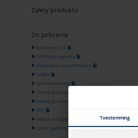
Zalety produktu
Do pobrania
Brochures B2C
Certificate warranty
Declaration of performance
Leaflet
Specification text
Technical drawing
Instrukcje montażu
FAQ
Toestemming
Service and quality tools
Colour guide 2026