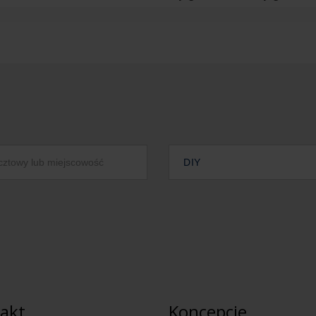
DIY
akt
Koncepcje