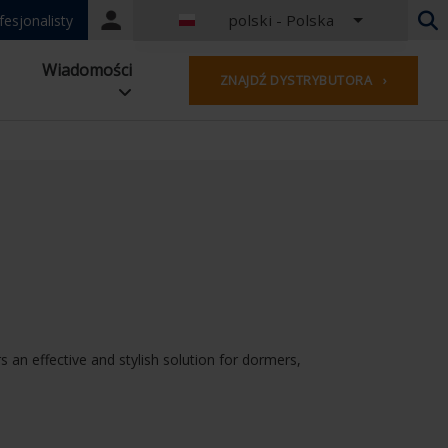
polski - Polska
Portal
fesjonalisty
login
Niderlandy - Belgia
Wiadomości
ZNAJDŹ DYSTRYBUTORA ›
Francuski - Belgia
Holandia - Niderlandy
Niemiecki - Niemcy
Francuzi - Francja
Na całym świecie
Angielski - Zjednoczone Królestwo
francuski — luksemburski
Niemiecki - Austria
Niemiecki - Szwajcaria
Francuski - Szwajcaria
Czechy - Czechy
s an effective and stylish solution for dormers,
Węgry - Węgry
Włoski - Włochy
polski - Polska
Hiszpański - Hiszpania