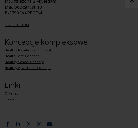
Industriezone 2 Vijverdam
Maalbeekstraat 10
B-8790 WAREGEM
+32 56 30 30 00
Koncepcje kompleksowe
Healthy Residential Concept
Health Care Concept
Healthy School Concept
Healthy Apartment Concept
Linki
O Renson
Praca