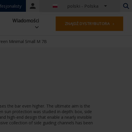
polski - Polska
Portal
fesjonalisty
login
Niderlandy - Belgia
Wiadomości
ZNAJDŹ DYSTRYBUTORA ›
Francuski - Belgia
Holandia - Niderlandy
Niemiecki - Niemcy
reen Minimal Small M 7B
Francuzi - Francja
Na całym świecie
Angielski - Zjednoczone Królestwo
francuski — luksemburski
Niemiecki - Austria
Niemiecki - Szwajcaria
Francuski - Szwajcaria
Czechy - Czechy
es the bar even higher. The ultimate aim is the
Węgry - Węgry
een sun protection was studied in-depth: box, side
Włoski - Włochy
and high-end design that enable a nearly invisible
polski - Polska
nsive collection of side guiding channels has been
Hiszpański - Hiszpania