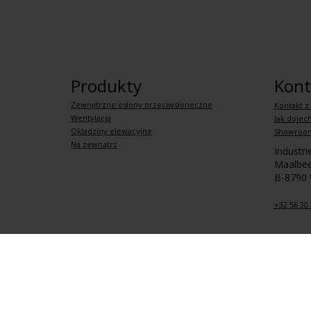
Produkty
Kont
Zewnętrzne osłony przeciwsłoneczne
Kontakt z
Wentylacja
Jak dojec
Okladziny elewacyjne
Showroo
Na zewnątrz
Industr
Maalbee
B-8790
+32 56 30 
Polityka prywatności
Ogólne zasady i warunki