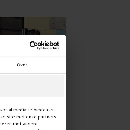
duński — Dania
Norwegian - Norway
szwedzki — Szwecja
Język angielski - Irlandia
Angielski - Kanada
Bliski Wschód
Rosjanin - Rosja
Chińczyk - Chiny
Over
social media te bieden en
nze site met onze partners
ineren met andere