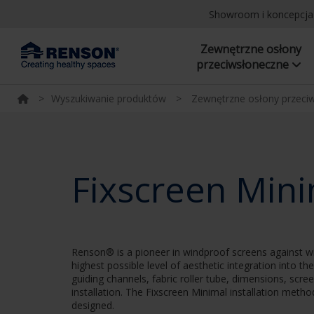
Showroom i koncepcj
Zewnętrzne osłony
przeciwsłoneczne
>
Wyszukiwanie produktów
>
Zewnętrzne osłony przeci
Fixscreen Mini
Renson® is a pioneer in windproof screens against wi
highest possible level of aesthetic integration into t
guiding channels, fabric roller tube, dimensions, scre
installation. The Fixscreen Minimal installation meth
designed.