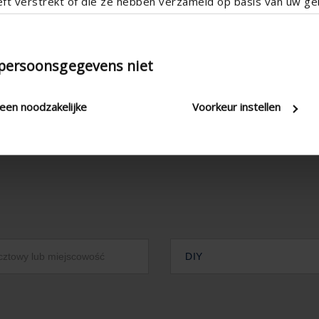
eft verstrekt of die ze hebben verzameld op basis van uw geb
 persoonsgegevens niet
leen noodzakelijke
Voorkeur instellen
DIY