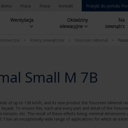
a domu
Praca
Prasa
Kontakt
Przejdź do portalu Pro
Wentylacja
Okladziny
Na
elewacyjne
zewnątrz
wsłoneczne
>
Rolety zewnętrzne
>
Fixscreen Minimal
>
Fixsc
mal Small M 7B
nds of up to 130 km/h, and its new product the Fixscreen Minimal rais
he façade. To ensure this, each and every part and detail of the Fixscr
en tension, etc. The result of these efforts being: minimal dimensions 
od 7 has an exceptionally wide range of applications for which an exte