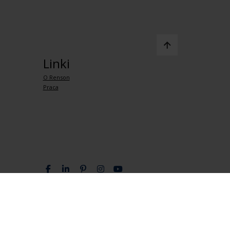
Linki
O Renson
Praca