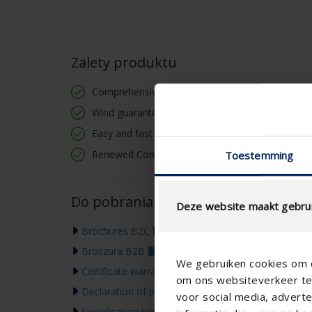
Zalety produktu
Comprehensive warranty terms and conditions
Wind guarantee up to 130 km/h
Easy and fast installation
Renewed Connect & Go: screwless fastening
Toestemming
Do pobrania
Deze website maakt gebrui
Brochures B2C
Broszura B2B
We gebruiken cookies om c
Certificate warranty
om ons websiteverkeer te 
Declaration of performance
voor social media, adver
Specification text