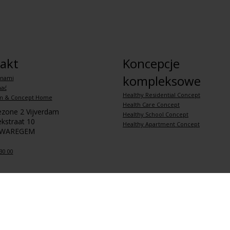
akt
Koncepcje
kompleksowe
 nami
hać
Healthy Residential Concept
m & Concept Home
Health Care Concept
iezone 2 Vijverdam
Healthy School Concept
kstraat 10
Healthy Apartment Concept
 WAREGEM
30 00