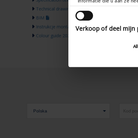
informatie die u aan ze he
Technical drawing
BIM
Instrukcje montażu
Verkoop of deel mijn
Colour guide 2026
Al
Polska