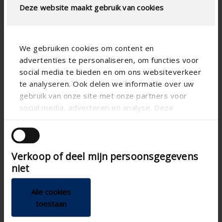
Deze website maakt gebruik van cookies
We gebruiken cookies om content en
advertenties te personaliseren, om functies voor
social media te bieden en om ons websiteverkeer
te analyseren. Ook delen we informatie over uw
gebruik van onze site met onze partners voor
social media, adverteren en analyse. Deze
partners kunnen deze gegevens combineren met
andere informatie die u aan ze heeft verstrekt of
die ze hebben verzameld op basis van uw gebruik
Verkoop of deel mijn persoonsgegevens
van hun services.
niet
Alle cookies
toestaan