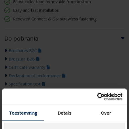
Fabric roller tube removable from bottom
Easy and fast installation
Renewed Connect & Go: screwless fastening
Do pobrania
Brochures B2C
Broszura B2B
Certificate warranty
Declaration of performance
Specification text
Technical drawing
Instrukcje montażu
Colour guide 2026
Toestemming
Details
Over