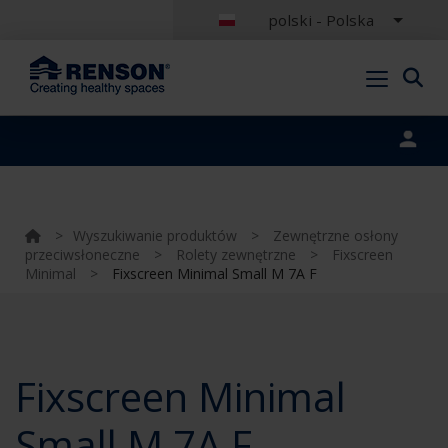
polski - Polska
Portal login
>
Wyszukiwanie produktów
>
Zewnętrzne osłony
przeciwsłoneczne
>
Rolety zewnętrzne
>
Fixscreen
Minimal
>
Fixscreen Minimal Small M 7A F
Fixscreen Minimal
Small M 7A F