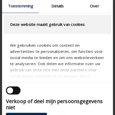
Toestemming
Details
Over
Deze website maakt gebruik van cookies
We gebruiken cookies om content en
advertenties te personaliseren, om functies voor
social media te bieden en om ons websiteverkeer
te analyseren. Ook delen we informatie over uw
gebruik van onze site met onze partners voor
social media, adverteren en analyse. Deze
partners kunnen deze gegevens combineren met
andere informatie die u aan ze heeft verstrekt of
die ze hebben verzameld op basis van uw gebruik
Verkoop of deel mijn persoonsgegevens
van hun services.
niet