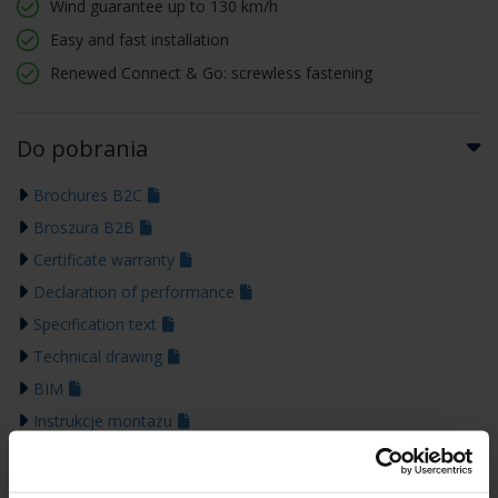
Wind guarantee up to 130 km/h
Easy and fast installation
Renewed Connect & Go: screwless fastening
Do pobrania
Brochures B2C
Broszura B2B
Certificate warranty
Declaration of performance
Specification text
Technical drawing
BIM
Instrukcje montażu
Colour guide 2026