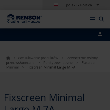
polski - Polska
Portal login
>
Wyszukiwanie produktów
>
Zewnętrzne osłony
przeciwsłoneczne
>
Rolety zewnętrzne
>
Fixscreen
Minimal
>
Fixscreen Minimal Large M 7A
Fixscreen Minimal
Large M 7A