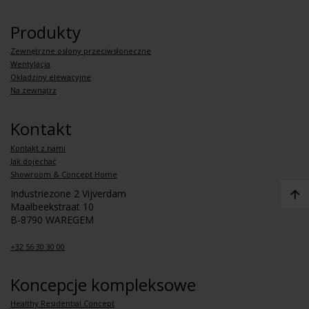
Produkty
Zewnętrzne osłony przeciwsłoneczne
Wentylacja
Okladziny elewacyjne
Na zewnątrz
Kontakt
Kontakt z nami
Jak dojechać
Showroom & Concept Home
Industriezone 2 Vijverdam
Maalbeekstraat 10
B-8790 WAREGEM
+32 56 30 30 00
Koncepcje kompleksowe
Healthy Residential Concept