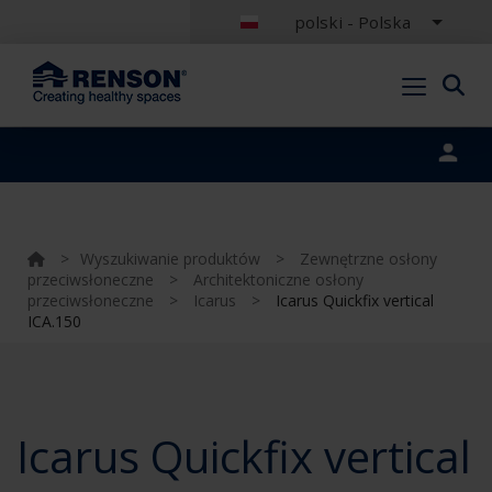
polski - Polska
Portal login
>
Wyszukiwanie produktów
>
Zewnętrzne osłony
przeciwsłoneczne
>
Architektoniczne osłony
przeciwsłoneczne
>
Icarus
>
Icarus Quickfix vertical
ICA.150
Icarus Quickfix vertical