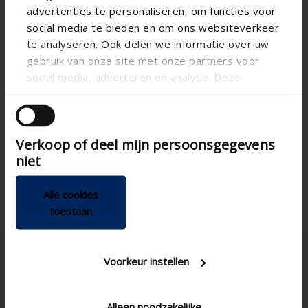
advertenties te personaliseren, om functies voor
social media te bieden en om ons websiteverkeer
te analyseren. Ook delen we informatie over uw
gebruik van onze site met onze partners voor
social media, adverteren en analyse. Deze
partners kunnen deze gegevens combineren met
andere informatie die u aan ze heeft verstrekt of
die ze hebben verzameld op basis van uw gebruik
Verkoop of deel mijn persoonsgegevens
van hun services.
niet
Alle cookies
toestaan
Voorkeur instellen
Alleen noodzakelijke