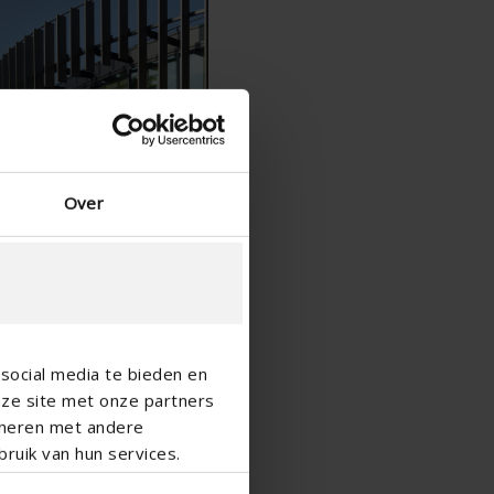
Hiszpański - Hiszpania
duński — Dania
Norwegian - Norway
szwedzki — Szwecja
Język angielski - Irlandia
Angielski - Kanada
Bliski Wschód
Over
Rosjanin - Rosja
Chińczyk - Chiny
social media te bieden en
nze site met onze partners
ineren met andere
ruik van hun services.