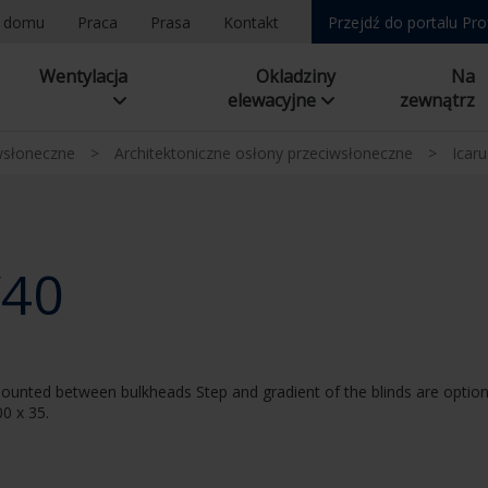
a domu
Praca
Prasa
Kontakt
Przejdź do portalu Pro
Wentylacja
Okladziny
Na
elewacyjne
zewnątrz
wsłoneczne
>
Architektoniczne osłony przeciwsłoneczne
>
Icaru
/40
ounted between bulkheads Step and gradient of the blinds are option
00 x 35.