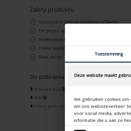
Zalety produktu
Horizontal or vertical installation of blades
For project applications
Architectural eye-catcher
Corner solutions available
Toestemming
Sleek design
Deze website maakt gebrui
Do pobrania
Broszura B2B
BIM
We gebruiken cookies om c
om ons websiteverkeer te 
Colour guide 2026
voor social media, adver
informatie die u aan ze he