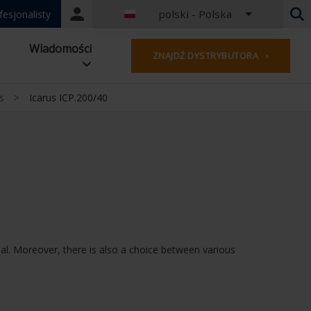
polski - Polska
Portal
fesjonalisty
login
Niderlandy - Belgia
Wiadomości
ZNAJDŹ DYSTRYBUTORA ›
Francuski - Belgia
Holandia - Niderlandy
Niemiecki - Niemcy
s
>
Icarus ICP.200/40
Francuzi - Francja
Na całym świecie
Angielski - Zjednoczone Królestwo
Angielski - USA
francuski — luksemburski
Niemiecki - Austria
Niemiecki - Szwajcaria
Francuski - Szwajcaria
al. Moreover, there is also a choice between various
Czechy - Czechy
Węgry - Węgry
Włoski - Włochy
polski - Polska