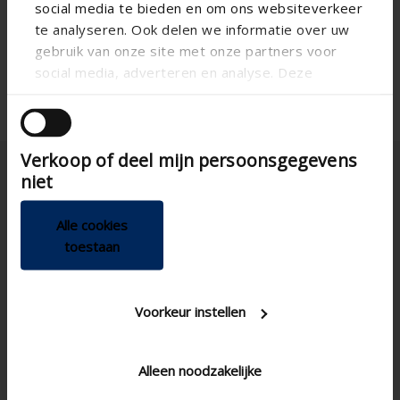
social media te bieden en om ons websiteverkeer
te analyseren. Ook delen we informatie over uw
gebruik van onze site met onze partners voor
social media, adverteren en analyse. Deze
partners kunnen deze gegevens combineren met
andere informatie die u aan ze heeft verstrekt of
die ze hebben verzameld op basis van uw gebruik
Verkoop of deel mijn persoonsgegevens
van hun services.
niet
Alle cookies
toestaan
Polska
Voorkeur instellen
Alleen noodzakelijke