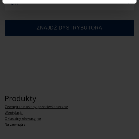
DIY
Produkty
Zewnętrzne osłony przeciwsłoneczne
Wentylacja
Okladziny elewacyjne
Na zewnątrz