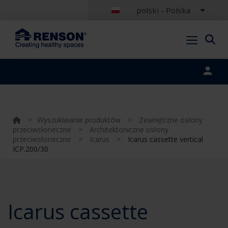
polski - Polska
Portal login
>
Wyszukiwanie produktów
>
Zewnętrzne osłony
przeciwsłoneczne
>
Architektoniczne osłony
przeciwsłoneczne
>
Icarus
>
Icarus cassette vertical
ICP.200/30
Icarus cassette