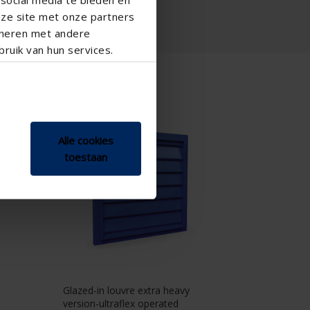
nze site met onze partners
ineren met andere
ruik van hun services.
427GL/3
Alle cookies
toestaan
Glazed-in louvre extra heavy
version-ultraflex operated