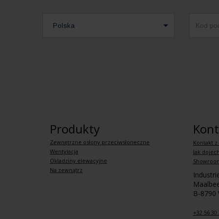
Polska
Produkty
Kont
Zewnętrzne osłony przeciwsłoneczne
Kontakt z
Wentylacja
Jak dojec
Okladziny elewacyjne
Showroo
Na zewnątrz
Industr
Maalbee
B-8790
+32 56 30 