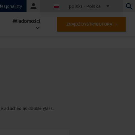
polski - Polska
Portal
fesjonalisty
login
Niderlandy - Belgia
Wiadomości
ZNAJDŹ DYSTRYBUTORA ›
Francuski - Belgia
Holandia - Niderlandy
Niemiecki - Niemcy
Francuzi - Francja
Na całym świecie
Angielski - Zjednoczone Królestwo
Angielski - USA
francuski — luksemburski
Niemiecki - Austria
Niemiecki - Szwajcaria
Francuski - Szwajcaria
be attached as double glass.
Czechy - Czechy
Węgry - Węgry
Włoski - Włochy
polski - Polska