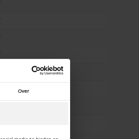
-
-
-
-
-
-
Over
-
-
social media te bieden en