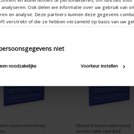
analyseren. Ook delen we informatie over uw gebruik van o
teren en analyse. Deze partners kunnen deze gegevens comb
eft verstrekt of die ze hebben verzameld op basis van uw geb
GL/1
427GL/2
 persoonsgegevens niet
leen noodzakelijke
Voorkeur instellen
ed-in louvre extra heavy
Glazed-in louvre extra heavy
ion
version-cable operated