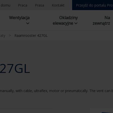
a domu
Praca
Prasa
Kontakt
Przejdź do portalu Pro
Wentylacja
Okladziny
Na
elewacyjne
zewnątrz
raty
>
Raamrooster 427GL
427GL
manually, with cable, ultraflex, motor or pneumatically. The vent can 