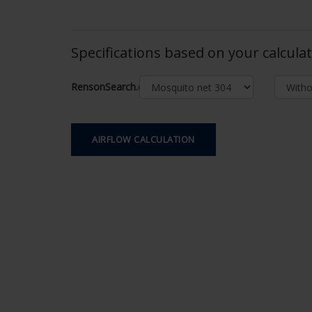
Specifications based on your calcula
RensonSearch.calculation.Gaastype
AIRFLOW CALCULATION