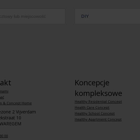
DIY
akt
Koncepcje
kompleksowe
 nami
hać
Healthy Residential Concept
m & Concept Home
Health Care Concept
iezone 2 Vijverdam
Healthy School Concept
kstraat 10
Healthy Apartment Concept
 WAREGEM
30 00