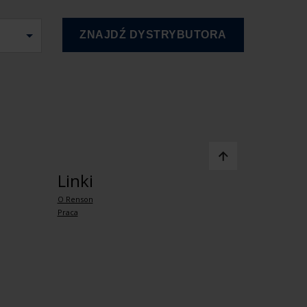
Linki
O Renson
Praca