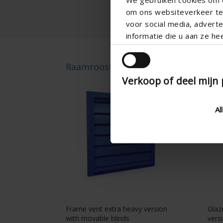
om ons websiteverkeer te 
voor social media, adver
informatie die u aan ze he
Raamrooster 427GL
427
Verkoop of deel mijn
Al
Frame vent extra heavy version
Glaz
with movable blinds
vers