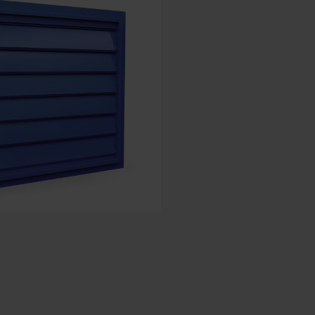
Hiszpański - Hiszpania
duński — Dania
Norwegian - Norway
szwedzki — Szwecja
Język angielski - Irlandia
Angielski - Kanada
Bliski Wschód
Rosjanin - Rosja
Chińczyk - Chiny