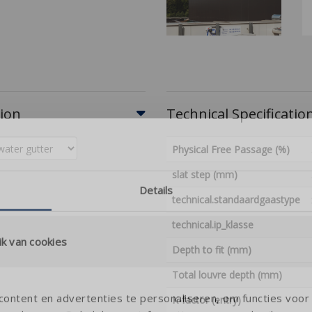
tion
Technical Specificatio
Physical Free Passage (%)
slat step (mm)
Details
technical.standaardgaastype
technical.ip_klasse
k van cookies
Depth to fit (mm)
Total louvre depth (mm)
ontent en advertenties te personaliseren, om functies voor 
K-factor (entry)