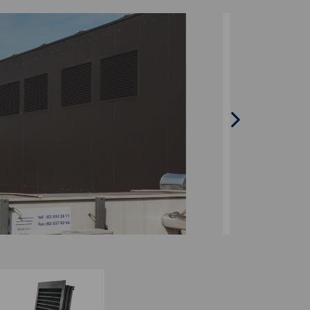
Hiszpański - Hiszpania
duński — Dania
Norwegian - Norway
szwedzki — Szwecja
Język angielski - Irlandia
Angielski - Kanada
Bliski Wschód
Rosjanin - Rosja
Chińczyk - Chiny