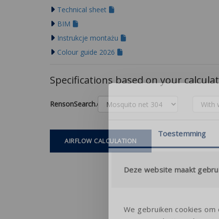
Technical sheet
BIM
Instrukcje montażu
Colour guide 2026
Specifications based on your calcula
RensonSearch.calculation.Gaastype
Toestemming
AIRFLOW CALCULATION
Deze website maakt gebrui
We gebruiken cookies om c