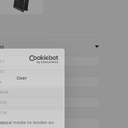
ns
57
50
Over
x
IP44
153
158
social media te bieden en
10.5