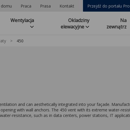
a domu
Praca
Prasa
Kontakt
Przejdź do portalu Pro
Wentylacja
Okladziny
Na
elewacyjne
zewnątrz
raty
>
450
ventilation and can aesthetically integrated into your façade. Manufac
 opening with wall anchors. The 450 vent with its extreme water-resista
ater-resistance, such as in data centers, power stations, IT applicati