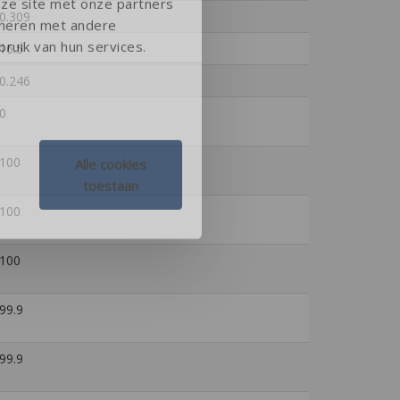
nze site met onze partners
0.309
ineren met andere
ruik van hun services.
16.5
0.246
0
100
Alle cookies
toestaan
100
100
99.9
99.9