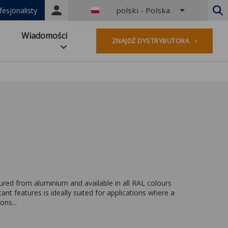
polski - Polska
Portal
fesjonalisty
login
Niderlandy - Belgia
Wiadomości
ZNAJDŹ DYSTRYBUTORA ›
Francuski - Belgia
Holandia - Niderlandy
Niemiecki - Niemcy
Francuzi - Francja
Na całym świecie
Angielski - Zjednoczone Królestwo
Angielski - USA
francuski — luksemburski
Niemiecki - Austria
Niemiecki - Szwajcaria
Francuski - Szwajcaria
tured from aluminium and available in all RAL colours
Czechy - Czechy
nt features is ideally suited for applications where a
Węgry - Węgry
ons...
Włoski - Włochy
polski - Polska