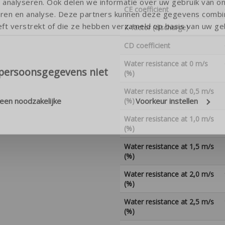
analyseren. Ook delen we informatie over uw gebruik van o
CE coefficient
teren en analyse. Deze partners kunnen deze gegevens comb
eft verstrekt of die ze hebben verzameld op basis van uw geb
K-factor (discharge)
CD coefficient
Water resistance at 0 m/s
 persoonsgegevens niet
(%)
Water resistance at 0,5 m/s
leen noodzakelijke
Voorkeur instellen
(%)
Water resistance at 1,0 m/s
(%)
Water resistance at 1,5 m/s
(%)
Water resistance at 2,0 m/s
(%)
Water resistance at 2,5 m/s
(%)