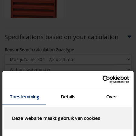
Specifications based on your calculation
RensonSearch.calculation.Gaastype
AIRFLOW CALCULATION
Toestemming
Details
Over
Technical Specifications
Deze website maakt gebruik van cookies
Physical Free Passage (%)
45
slat step (mm)
33.3