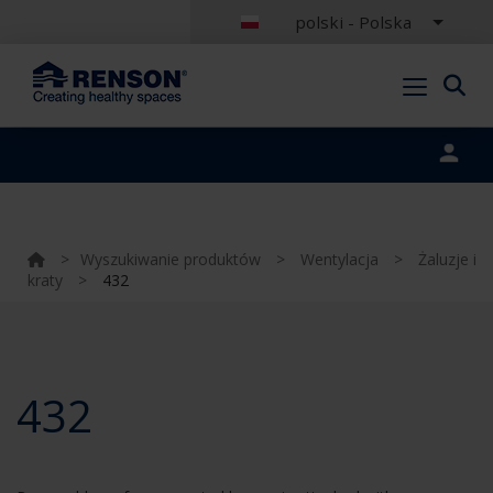
polski - Polska
Portal login
>
Wyszukiwanie produktów
>
Wentylacja
>
Żaluzje i
kraty
>
432
432