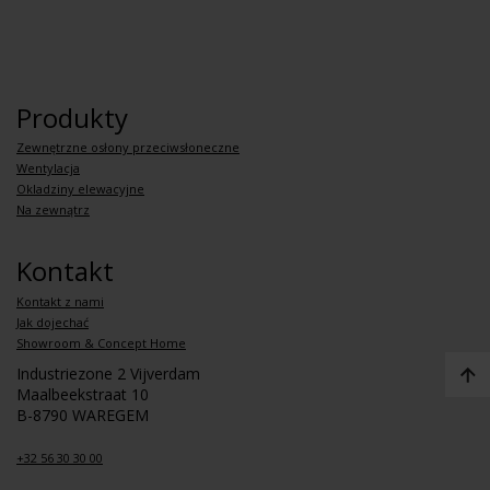
Produkty
Zewnętrzne osłony przeciwsłoneczne
Wentylacja
Okladziny elewacyjne
Na zewnątrz
Kontakt
Kontakt z nami
Jak dojechać
Showroom & Concept Home
Industriezone 2 Vijverdam
Maalbeekstraat 10
B-8790 WAREGEM
+32 56 30 30 00