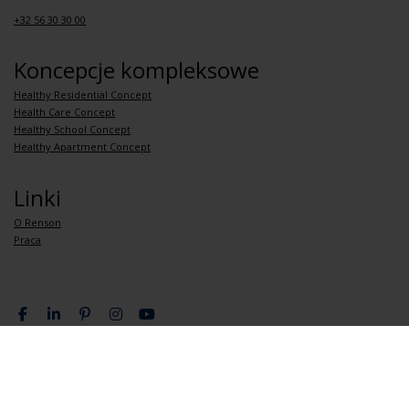
+32 56 30 30 00
Koncepcje kompleksowe
Healthy Residential Concept
Health Care Concept
Healthy School Concept
Healthy Apartment Concept
Linki
O Renson
Praca
Polityka prywatności
Ogólne zasady i warunki