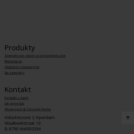
Produkty
Zewnętrzne osłony przeciwsłoneczne
Wentylacja
Okladziny elewacyjne
Na zewnątrz
Kontakt
Kontakt z nami
Jak dojechać
Showroom & Concept Home
Industriezone 2 Vijverdam
Maalbeekstraat 10
B-8790 WAREGEM