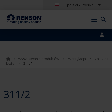
polski - Polska
Portal login
>
Wyszukiwanie produktów
>
Wentylacja
>
Żaluzje i
kraty
>
311/2
311/2