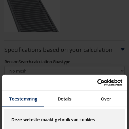
Specifications based on your calculation
RensonSearch.calculation.Gaastype
Toestemming
Details
Over
AIRFLOW CALCULATION
Technical Specifications
Deze website maakt gebruik van cookies